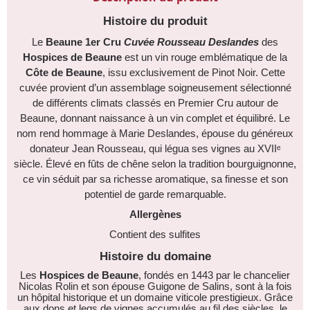
Histoire du produit
Le
Beaune 1er Cru
Cuvée Rousseau Deslandes
des
Hospices de Beaune
est un vin rouge emblématique de la
Côte de Beaune
, issu exclusivement de Pinot Noir. Cette
cuvée provient d’un assemblage soigneusement sélectionné
de différents climats classés en Premier Cru autour de
Beaune, donnant naissance à un vin complet et équilibré. Le
nom rend hommage à Marie Deslandes, épouse du généreux
donateur Jean Rousseau, qui légua ses vignes au XVIIᵉ
siècle. Élevé en fûts de chêne selon la tradition bourguignonne,
ce vin séduit par sa richesse aromatique, sa finesse et son
potentiel de garde remarquable.
Allergènes
Contient des sulfites
Histoire du domaine
Les
Hospices de Beaune
, fondés en 1443 par le chancelier
Nicolas Rolin et son épouse Guigone de Salins, sont à la fois
un hôpital historique et un domaine viticole prestigieux. Grâce
aux dons et legs de vignes accumulés au fil des siècles, le