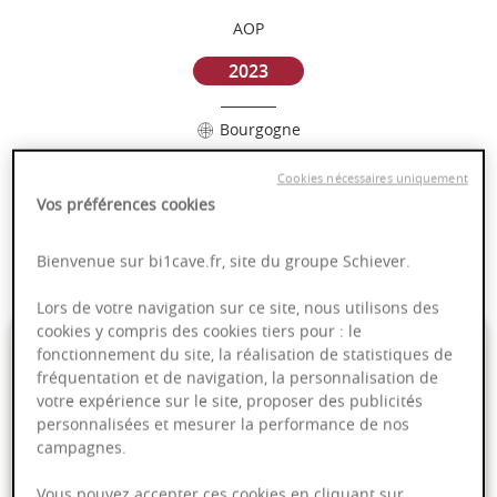
AOP
2023
Bourgogne
Cookies nécessaires uniquement
Puissant
Vos préférences cookies
Complexité
Epicé
Bienvenue sur bi1cave.fr, site du groupe Schiever.
Fruité
Lors de votre navigation sur ce site, nous utilisons des
cookies y compris des cookies tiers pour : le
89,00 €
fonctionnement du site, la réalisation de statistiques de
fréquentation et de navigation, la personnalisation de
votre expérience sur le site, proposer des publicités
75cl
- soit
118,67 €
/ L
personnalisées et mesurer la performance de nos
campagnes.
Vous pouvez accepter ces cookies en cliquant sur