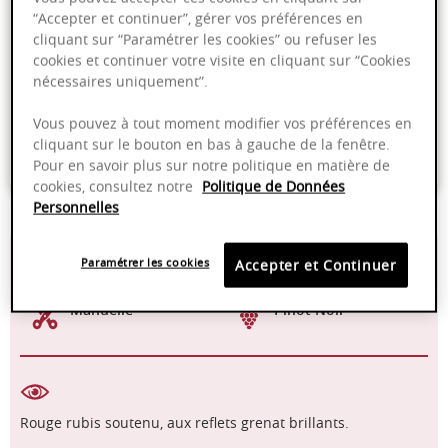
“Accepter et continuer”, gérer vos préférences en
Ajouter au panier
cliquant sur “Paramétrer les cookies” ou refuser les
cookies et continuer votre visite en cliquant sur “Cookies
nécessaires uniquement”.
Livraison offerte dans nos points de vente
Emballage anti-casse
Vous pouvez à tout moment modifier vos préférences en
cliquant sur le bouton en bas à gauche de la fenêtre.
Paiement sécurisé
Pour en savoir plus sur notre politique en matière de
cookies, consultez notre
Politique de Données
Personnelles
16-18°C
2025 - 2032
Paramétrer les cookies
Accepter et Continuer
Manuelle
Pinot Noir
Rouge rubis soutenu, aux reflets grenat brillants.