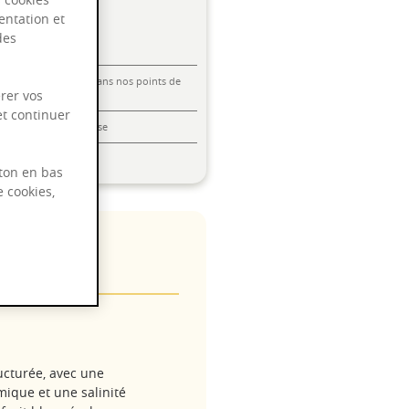
entation et
des
Livraison offerte dans nos points de
rer vos
vente
et continuer
Emballage anti-casse
Paiement sécurisé
ton en bas
e cookies,
onnay
ucturée, avec une
mique et une salinité