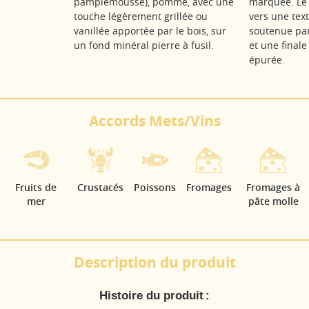
pamplemousse), pomme, avec une
marquée. Le 
touche légèrement grillée ou
vers une tex
vanillée apportée par le bois, sur
soutenue par
un fond minéral pierre à fusil.
et une finale
épurée.
Accords Mets/Vins
Fruits de
Crustacés
Poissons
Fromages
Fromages à
mer
pâte molle
Description du produit
Histoire du produit :