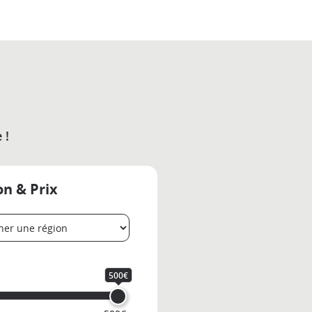
 !
on & Prix
500€