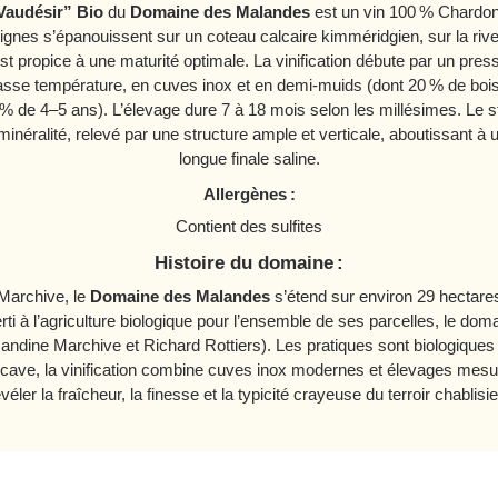
Vaudésir” Bio
du
Domaine des Malandes
est un vin 100 % Chardon
ignes s’épanouissent sur un coteau calcaire kimméridgien, sur la rive 
t propice à une maturité optimale. La vinification débute par un press
asse température, en cuves inox et en demi-muids (dont 20 % de bois
% de 4–5 ans). L’élevage dure 7 à 18 mois selon les millésimes. Le st
minéralité, relevé par une structure ample et verticale, aboutissant à 
longue finale saline.
Allergènes :
Contient des sulfites
Histoire du domaine :
Marchive, le
Domaine des Malandes
s’étend sur environ 29 hectar
ti à l’agriculture biologique pour l’ensemble de ses parcelles, le do
mandine Marchive et Richard Rottiers). Les pratiques sont biologiqu
n cave, la vinification combine cuves inox modernes et élevages mesuré
véler la fraîcheur, la finesse et la typicité crayeuse du terroir chablisi