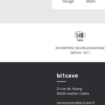
Rouge
Blanc
ENTREPRISE BOURGUIGNONNE
DEPUIS 1871
bi1cave
ZI rue de l’étang
89205 Avallon Cedex
serviceclient@bi1cave.fr