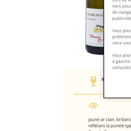
tiers pou
de naviga
publicit
Vous pouv
préférenc
votre vis
Vous pouv
à gauche 
consulte
8 - 14°C
Jaune or clair, brillan
reflétant la pureté ty