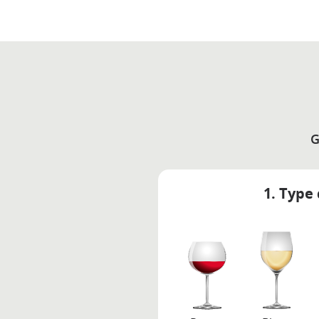
G
1. Type 