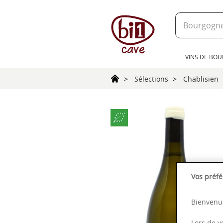
text.skipToContent
text.skipToNavigation
VINS DE BO
Sélections
Chablisien
Vos préfé
Bienvenue
Lors de v