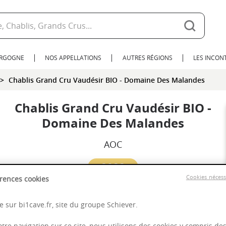
URGOGNE
NOS APPELLATIONS
AUTRES RÉGIONS
LES INCO
Chablis Grand Cru Vaudésir BIO - Domaine Des Malandes
Chablis Grand Cru Vaudésir BIO -
Domaine Des Malandes
AOC
2022
Cookies néces
rences cookies
Bourgogne
 sur bi1cave.fr, site du groupe Schiever.
otre navigation sur ce site, nous utilisons des cookies y compris de