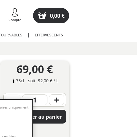
0,00 €
Compte
NTOURNABLES
EFFERVESCENTS
69,00 €
75cl
- soit
92,00 €
/ L
saires uniquement
Ajouter au panier
s cookies