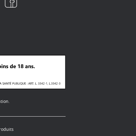
tion.
roduits