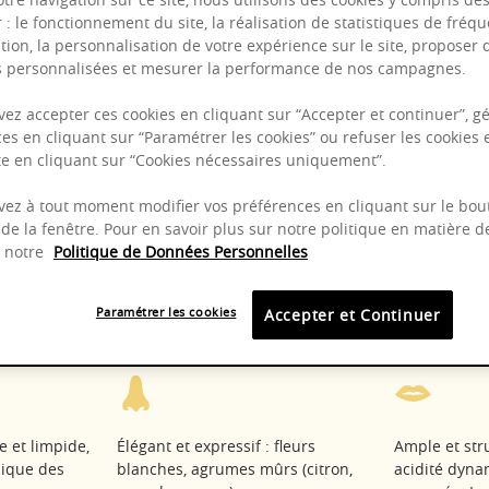
r : le fonctionnement du site, la réalisation de statistiques de fréqu
tion, la personnalisation de votre expérience sur le site, proposer 
és personnalisées et mesurer la performance de nos campagnes.
Puissant
Complexité
ez accepter ces cookies en cliquant sur “Accepter et continuer”, gé
es en cliquant sur “Paramétrer les cookies” ou refuser les cookies 
Epicé
ite en cliquant sur “Cookies nécessaires uniquement”.
Fruité
ez à tout moment modifier vos préférences en cliquant sur le bou
de la fenêtre. Pour en savoir plus sur notre politique en matière d
z notre
Politique de Données Personnelles
2025 - 2030
Chard
Paramétrer les cookies
Accepter et Continuer
te et limpide,
Élégant et expressif : fleurs
Ample et str
pique des
blanches, agrumes mûrs (citron,
acidité dyna