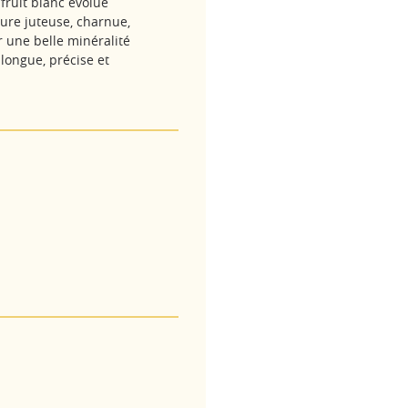
fruit blanc évolue
ture juteuse, charnue,
 une belle minéralité
 longue, précise et