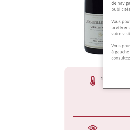
de naviga
publicit
Vous pouv
préférenc
votre vis
Vous pouv
à gauche 
consulte
13,50%