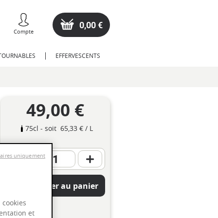
0,00 €
Compte
NTOURNABLES
EFFERVESCENTS
49,00 €
75cl
- soit
65,33 €
/ L
saires uniquement
Ajouter au panier
s cookies
entation et