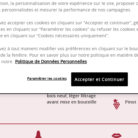
tion, la personnalisation de votre expérience sur le site, proposer 
és personnalisées et mesurer la performance de nos campagnes.
Puissant
ez accepter ces cookies en cliquant sur “Accepter et continuer”, gé
es en cliquant sur “Paramétrer les cookies” ou refuser les cookies 
Complexité
ite en cliquant sur “Cookies nécessaires uniquement”.
Epicé
ez à tout moment modifier vos préférences en cliquant sur le bou
Fruité
de la fenêtre. Pour en savoir plus sur notre politique en matière d
z notre
Politique de Données Personnelles
Paramétrer les cookies
Accepter et Continuer
Élevage en fûts durant 12
15-18
mois, dont environ 20 % de
bois neuf, léger filtrage
avant mise en bouteille
Pinot