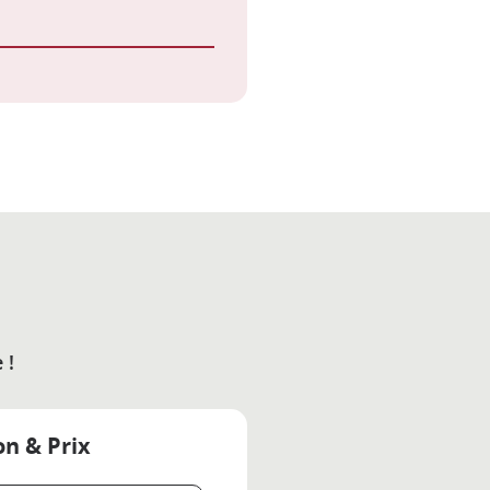
 !
on & Prix