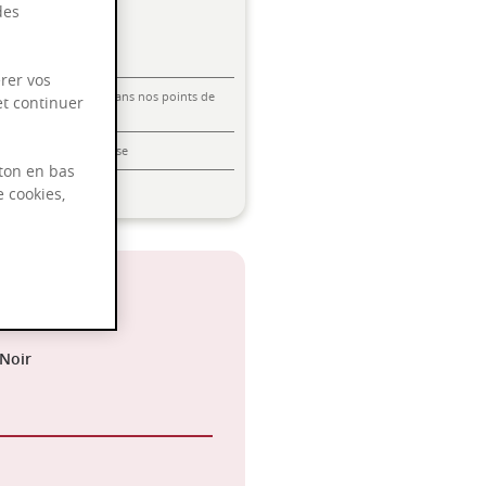
des
rer vos
Livraison offerte dans nos points de
et continuer
vente
Emballage anti-casse
ton en bas
Paiement sécurisé
e cookies,
°C
 Noir