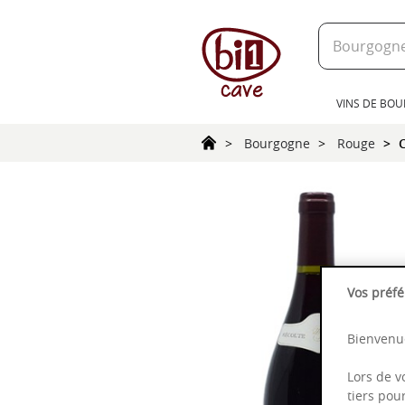
text.skipToContent
text.skipToNavigation
VINS DE BO
Bourgogne
Rouge
Vos préfé
Bienvenue
Lors de v
tiers pou