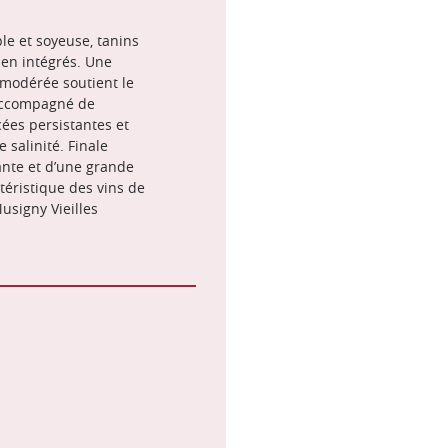
le et soyeuse, tanins
bien intégrés. Une
 modérée soutient le
 accompagné de
ées persistantes et
e salinité. Finale
ante et d’une grande
téristique des vins de
signy Vieilles