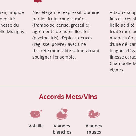
yen, limpide
Nez élégant et expressif, dominé
Attaque soup
 densité
par les fruits rouges mûrs
fins et très 
finesse du
(framboise, cerise, groseille),
belle acidité
lle-Musigny.
agrémenté de notes florales
fruité mûr,
(pivoine, iris), d’épices douces
nuances épic
(réglisse, poivre), avec une
d’une délicat
discrète minéralité saline venant
longue, élég
souligner l’ensemble.
finesse carac
Chambolle-Mu
Vignes.
Accords Mets/Vins
Volaille
Viandes
Viandes
blanches
rouges