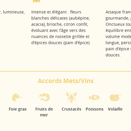
r, lumineuse,
Intense et élégant : fleurs
Attaque franc
blanches délicates (aubépine,
gourmande, g
acacia), brioche, citron confit,
Onctueux tout
évoluant avec l’âge vers des
équilibre ent
nuances de noisette grillée et
volume modér
d’épices douces (pain d’épice).
longue, persi
pain d’épice
douces.
Accords Mets/Vins
Foie gras
Fruits de
Crustacés
Poissons
Volaille
mer