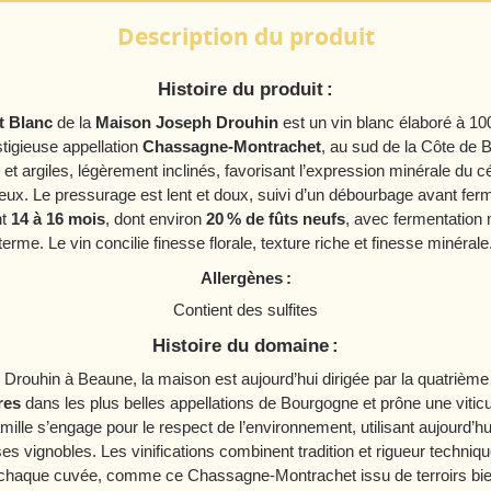
Description du produit
Histoire du produit :
t Blanc
de la
Maison Joseph Drouhin
est un vin blanc élaboré à 1
stigieuse appellation
Chassagne‑Montrachet
, au sud de la Côte de 
 et argiles, légèrement inclinés, favorisant l’expression minérale du
eux. Le pressurage est lent et doux, suivi d’un débourbage avant ferm
nt
14 à 16 mois
, dont environ
20 % de fûts neufs
, avec fermentation
terme. Le vin concilie finesse florale, texture riche et finesse minérale
Allergènes :
Contient des sulfites
Histoire du domaine :
rouhin à Beaune, la maison est aujourd’hui dirigée par la quatrième g
res
dans les plus belles appellations de Bourgogne et prône une viticu
mille s’engage pour le respect de l’environnement, utilisant aujourd’h
s vignobles. Les vinifications combinent tradition et rigueur technique
s chaque cuvée, comme ce Chassagne‑Montrachet issu de terroirs bie