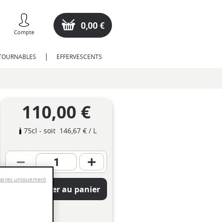
0,00 €
Compte
NTOURNABLES
EFFERVESCENTS
110,00 €
75cl
- soit
146,67 €
/ L
saires uniquement
Ajouter au panier