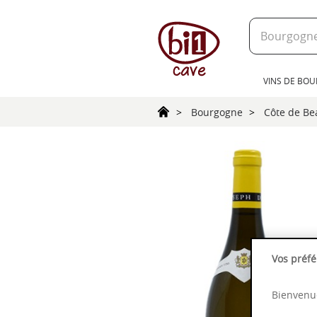
text.skipToContent
text.skipToNavigation
VINS DE BO
Bourgogne
Côte de B
Vos préfé
Bienvenue