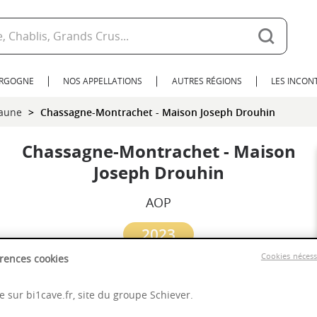
URGOGNE
NOS APPELLATIONS
AUTRES RÉGIONS
LES INCO
eaune
Chassagne-Montrachet - Maison Joseph Drouhin
Chassagne-Montrachet - Maison
Joseph Drouhin
AOP
2023
Cookies néces
rences cookies
Bordeaux
 sur bi1cave.fr, site du groupe Schiever.