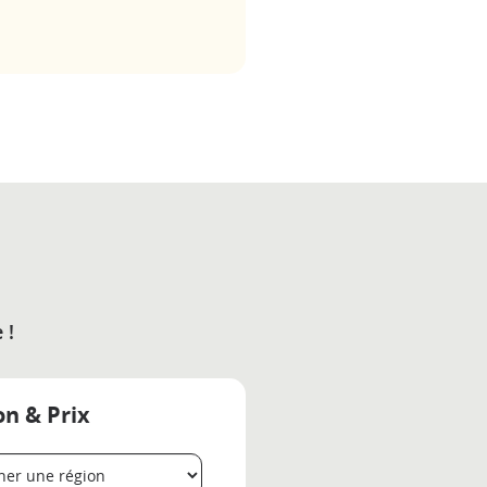
 !
on & Prix