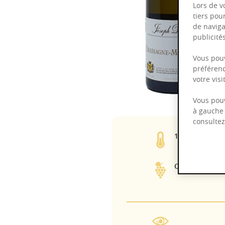
Lors de v
tiers pou
de naviga
publicit
Vous pouv
préférenc
votre vis
Vous pouv
à gauche 
consulte
13,50%
Chardonnay