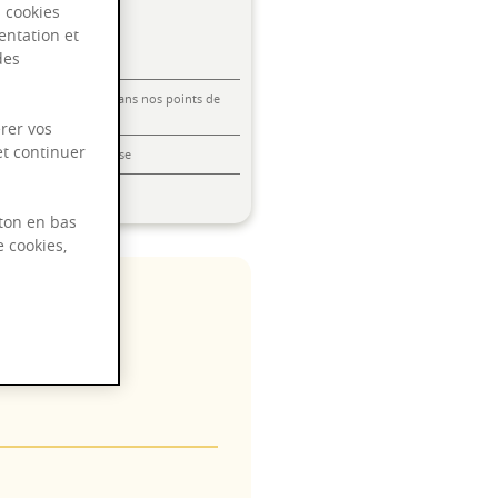
s cookies
entation et
des
Livraison offerte dans nos points de
vente
rer vos
et continuer
Emballage anti-casse
Paiement sécurisé
ton en bas
e cookies,
 2032