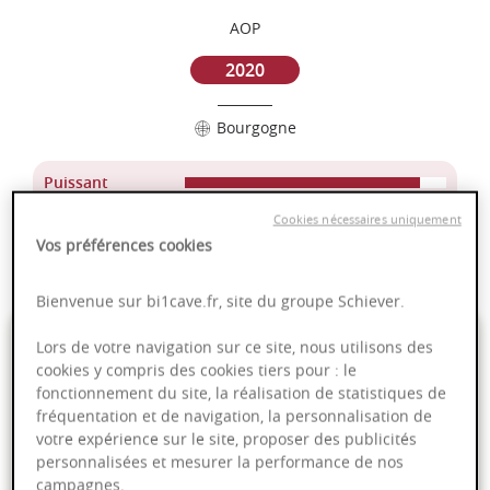
AOP
2020
Bourgogne
Puissant
Complexité
Cookies nécessaires uniquement
Epicé
Vos préférences cookies
Fruité
Bienvenue sur bi1cave.fr, site du groupe Schiever.
175,00 €
Lors de votre navigation sur ce site, nous utilisons des
cookies y compris des cookies tiers pour : le
fonctionnement du site, la réalisation de statistiques de
75cl
- soit
233,33 €
/ L
fréquentation et de navigation, la personnalisation de
votre expérience sur le site, proposer des publicités
personnalisées et mesurer la performance de nos
campagnes.