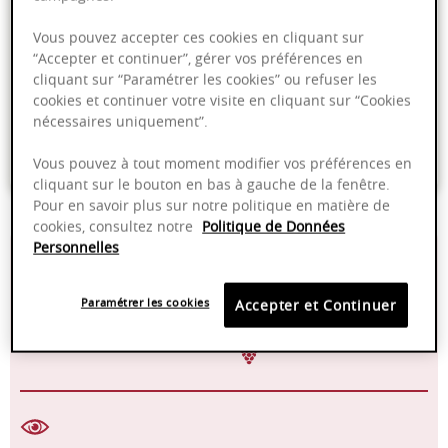
Ajouter au panier
Vous pouvez accepter ces cookies en cliquant sur
“Accepter et continuer”, gérer vos préférences en
cliquant sur “Paramétrer les cookies” ou refuser les
Livraison offerte dans nos points de vente
cookies et continuer votre visite en cliquant sur “Cookies
nécessaires uniquement”.
Emballage anti-casse
Paiement sécurisé
Vous pouvez à tout moment modifier vos préférences en
cliquant sur le bouton en bas à gauche de la fenêtre.
Pour en savoir plus sur notre politique en matière de
cookies, consultez notre
Politique de Données
Personnelles
L’élevage s’étale sur
15-18°C
18–20 mois en fûts
de chêne (environ
Paramétrer les cookies
Accepter et Continuer
2025 - 2035
25 % de bois neuf)
Pinot Noir