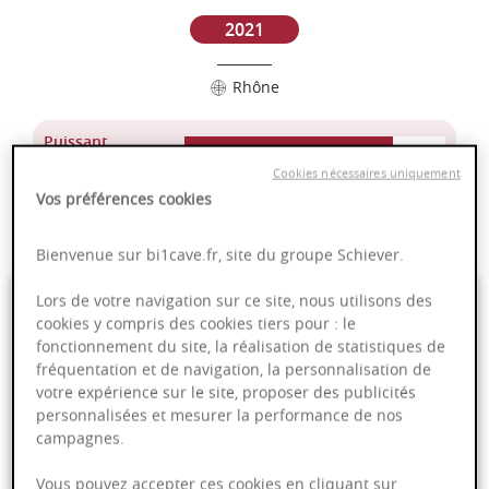
2021
Rhône
Puissant
Complexité
Cookies nécessaires uniquement
Epicé
Vos préférences cookies
Fruité
Bienvenue sur bi1cave.fr, site du groupe Schiever.
45,00 €
Lors de votre navigation sur ce site, nous utilisons des
cookies y compris des cookies tiers pour : le
fonctionnement du site, la réalisation de statistiques de
75cl
- soit
60,00 €
/ L
fréquentation et de navigation, la personnalisation de
votre expérience sur le site, proposer des publicités
personnalisées et mesurer la performance de nos
campagnes.
Ajouter au panier
Vous pouvez accepter ces cookies en cliquant sur