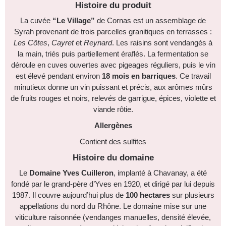
Histoire du produit
La cuvée
“Le Village”
de Cornas est un assemblage de
Syrah provenant de trois parcelles granitiques en terrasses :
Les Côtes
,
Cayret
et
Reynard
. Les raisins sont vendangés à
la main, triés puis partiellement éraflés. La fermentation se
déroule en cuves ouvertes avec pigeages réguliers, puis le vin
est élevé pendant environ
18 mois en barriques
. Ce travail
minutieux donne un vin puissant et précis, aux arômes mûrs
de fruits rouges et noirs, relevés de garrigue, épices, violette et
viande rôtie.
Allergènes
Contient des sulfites
Histoire du domaine
Le
Domaine Yves Cuilleron
, implanté à Chavanay, a été
fondé par le grand-père d’Yves en 1920, et dirigé par lui depuis
1987. Il couvre aujourd’hui plus de
100 hectares
sur plusieurs
appellations du nord du Rhône. Le domaine mise sur une
viticulture raisonnée (vendanges manuelles, densité élevée,