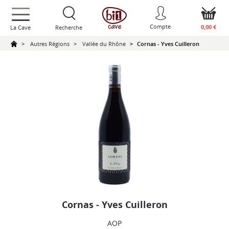
text.skipToContent
text.skipToNavigation
Compte
0,00 €
La Cave
Recherche
Autres Régions
Vallée du Rhône
Cornas - Yves Cuilleron
Cornas - Yves Cuilleron
AOP