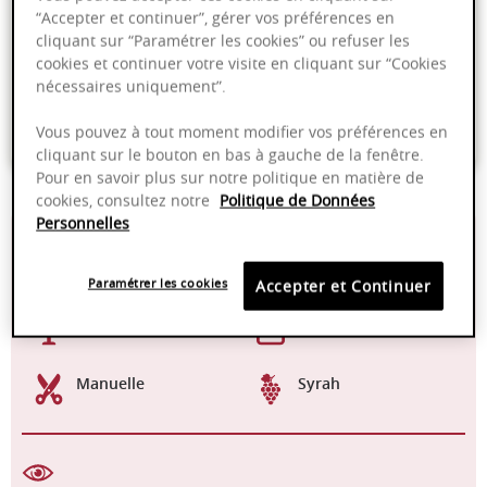
“Accepter et continuer”, gérer vos préférences en
cliquant sur “Paramétrer les cookies” ou refuser les
Livraison offerte dans nos points de vente
cookies et continuer votre visite en cliquant sur “Cookies
nécessaires uniquement”.
Emballage anti-casse
Paiement sécurisé
Vous pouvez à tout moment modifier vos préférences en
cliquant sur le bouton en bas à gauche de la fenêtre.
Pour en savoir plus sur notre politique en matière de
cookies, consultez notre
Politique de Données
Personnelles
12,50%
Elevé pendant
environ 18 mois en
barriques
Paramétrer les cookies
Accepter et Continuer
15-18°C
2025 - 2030
Manuelle
Syrah