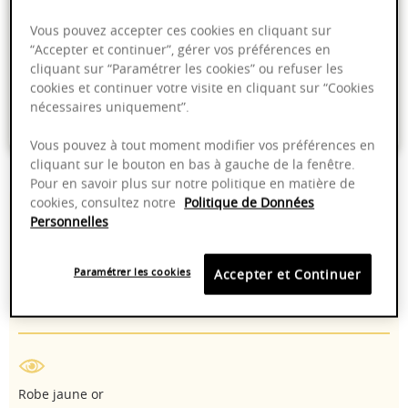
Vous pouvez accepter ces cookies en cliquant sur
“Accepter et continuer”, gérer vos préférences en
Livraison offerte dans nos points de vente
cliquant sur “Paramétrer les cookies” ou refuser les
cookies et continuer votre visite en cliquant sur “Cookies
Emballage anti-casse
nécessaires uniquement”.
Paiement sécurisé
Vous pouvez à tout moment modifier vos préférences en
cliquant sur le bouton en bas à gauche de la fenêtre.
Pour en savoir plus sur notre politique en matière de
cookies, consultez notre
Politique de Données
13,00%
10-14°C
Personnelles
2025 - 2030
Manuelle
Paramétrer les cookies
Accepter et Continuer
Chardonnay
Robe jaune or