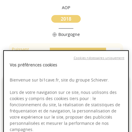
AOP
2018
Bourgogne
Puissant
Complexité
Cookies nécessaires uniquement
Fruité
Vos préférences cookies
Bienvenue sur bi1cave.fr, site du groupe Schiever.
195,00 €
Lors de votre navigation sur ce site, nous utilisons des
cookies y compris des cookies tiers pour : le
75cl
- soit
260,00 €
/ L
fonctionnement du site, la réalisation de statistiques de
fréquentation et de navigation, la personnalisation de
votre expérience sur le site, proposer des publicités
personnalisées et mesurer la performance de nos
campagnes.
Ajouter au panier