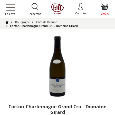
text.skipToContent
text.skipToNavigation
Compte
0,00 €
La Cave
Recherche
Bourgogne
Côte de Beaune
Corton-Charlemagne Grand Cru - Domaine Girard
Corton-Charlemagne Grand Cru - Domaine
Girard