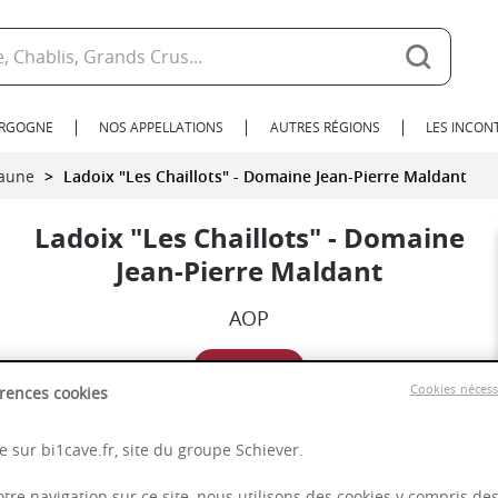
URGOGNE
NOS APPELLATIONS
AUTRES RÉGIONS
LES INCO
eaune
Ladoix "Les Chaillots" - Domaine Jean-Pierre Maldant
Ladoix "Les Chaillots" - Domaine
Jean-Pierre Maldant
AOP
2022
Cookies néces
rences cookies
Bourgogne
 sur bi1cave.fr, site du groupe Schiever.
otre navigation sur ce site, nous utilisons des cookies y compris de