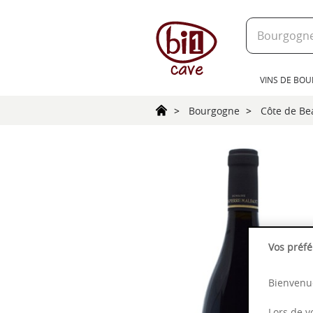
text.skipToContent
text.skipToNavigation
VINS DE BO
Bourgogne
Côte de B
Vos préfé
Bienvenue
Lors de v