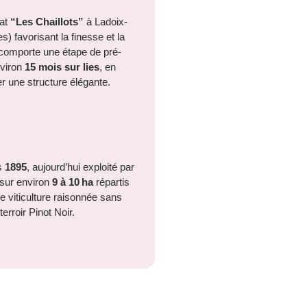
mat
“Les Chaillots”
à Ladoix-
) favorisant la finesse et la
n comporte une étape de pré-
nviron
15 mois sur lies
, en
er une structure élégante.
is
1895
, aujourd’hui exploité par
 sur environ
9 à 10 ha
répartis
 viticulture raisonnée sans
rroir Pinot Noir.