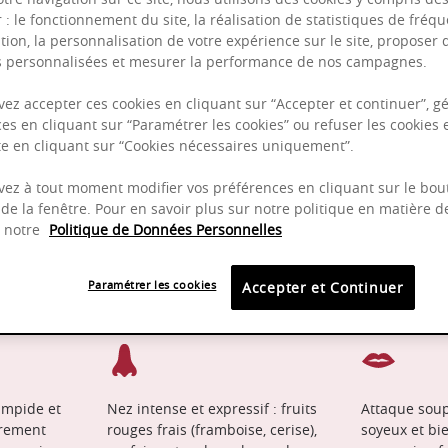
r : le fonctionnement du site, la réalisation de statistiques de fréqu
tion, la personnalisation de votre expérience sur le site, proposer 
és personnalisées et mesurer la performance de nos campagnes.
Puissant
ez accepter ces cookies en cliquant sur “Accepter et continuer”, gé
Complexité
es en cliquant sur “Paramétrer les cookies” ou refuser les cookies 
Epicé
ite en cliquant sur “Cookies nécessaires uniquement”.
Fruité
ez à tout moment modifier vos préférences en cliquant sur le bou
de la fenêtre. Pour en savoir plus sur notre politique en matière d
z notre
Politique de Données Personnelles
2025 - 2030
Pinot
Paramétrer les cookies
Accepter et Continuer
impide et
Nez intense et expressif : fruits
Attaque soup
èrement
rouges frais (framboise, cerise),
soyeux et bie