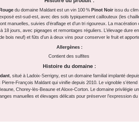
Histoire du produit :
 Rouge
du domaine Maldant est un vin 100 %
Pinot Noir
issu du cli
xposé est-sud-est, avec des sols typiquement caillouteux (les chailles
nt manuelles, suivies d’éraflage et d’un tri rigoureux. La macératio
5 à 18 jours, avec pigeages et remontages réguliers. L’élevage dure e
e bois neuf) et fûts d’un à deux vins pour conserver le fruit et apport
Allergènes :
Contient des sulfites
Histoire du domaine :
dant
, situé à Ladoix-Serrigny, est un domaine familial implanté depu
 Pierre‑François Maldant qui vinifie depuis 2010. Le vignoble s’étend
Beaune, Chorey‑lès‑Beaune et Aloxe‑Corton. Le domaine privilégie une
anges manuelles et élevages délicats pour préserver l’expression du te