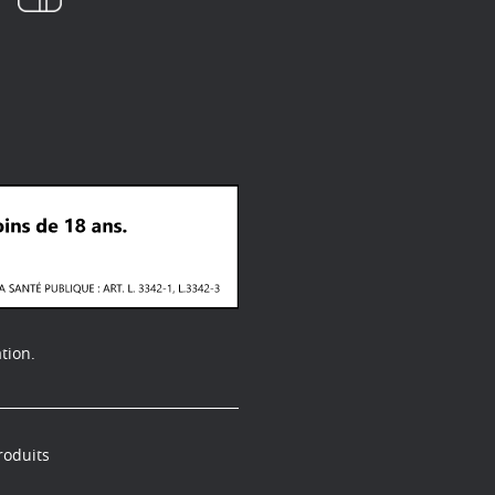
tion.
roduits