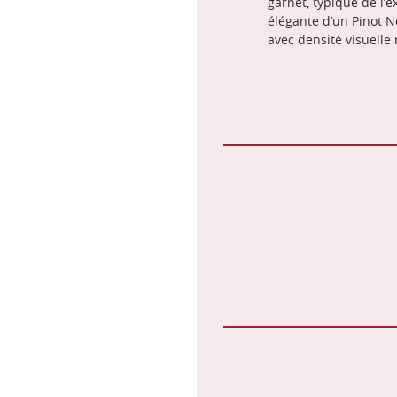
garnet, typique de l’
élégante d’un Pinot N
avec densité visuell