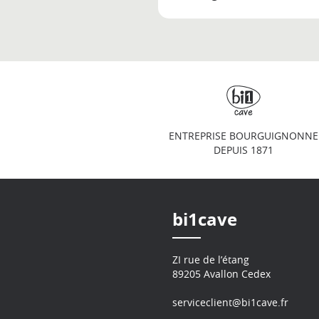
ENTREPRISE BOURGUIGNONNE
DEPUIS 1871
bi1cave
ZI rue de l’étang
89205 Avallon Cedex
serviceclient@bi1cave.fr