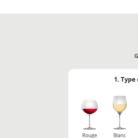
G
1. Type 
Rouge
Blanc