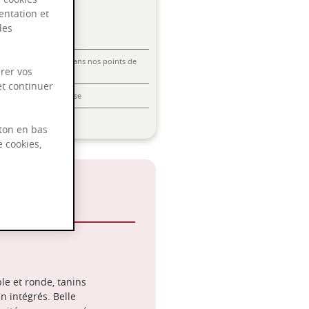
entation et
des
Livraison offerte dans nos points de
rer vos
vente
et continuer
Emballage anti-casse
Paiement sécurisé
ton en bas
e cookies,
 Noir
le et ronde, tanins
n intégrés. Belle