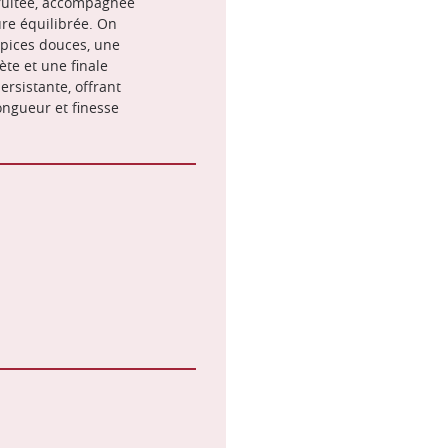
ruitée, accompagnée
ure équilibrée. On
épices douces, une
rète et une finale
ersistante, offrant
ngueur et finesse