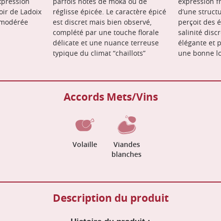
expression
parfois notes de moka ou de
expression f
oir de Ladoix
réglisse épicée. Le caractère épicé
d’une struct
e modérée
est discret mais bien observé,
perçoit des 
complété par une touche florale
salinité disc
délicate et une nuance terreuse
élégante et p
typique du climat “chaillots”
une bonne lo
Accords Mets/Vins
Volaille
Viandes
blanches
Description du produit