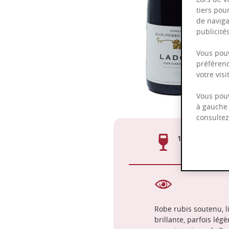
tiers pou
de naviga
publicit
Vous pouv
préférenc
votre vis
Vous pouv
à gauche 
consulte
15-18°C
Robe rubis soutenu, l
brillante, parfois lég