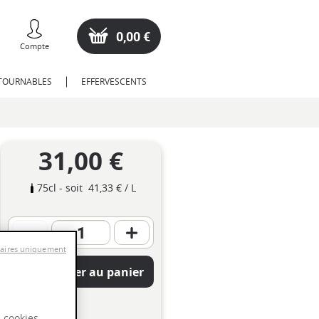
0,00 €
Compte
NTOURNABLES
EFFERVESCENTS
31,00 €
75cl
- soit
41,33 €
/ L
saires uniquement
Ajouter au panier
s cookies