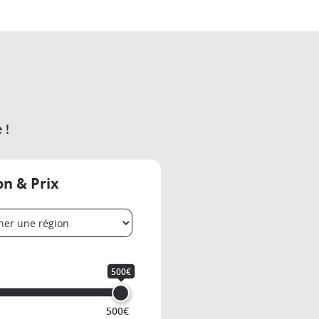
 !
on & Prix
500€
500€