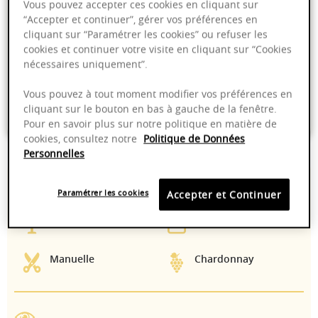
Vous pouvez accepter ces cookies en cliquant sur
Ajouter au panier
“Accepter et continuer”, gérer vos préférences en
cliquant sur “Paramétrer les cookies” ou refuser les
cookies et continuer votre visite en cliquant sur “Cookies
Livraison offerte dans nos points de vente
nécessaires uniquement”.
Emballage anti-casse
Vous pouvez à tout moment modifier vos préférences en
cliquant sur le bouton en bas à gauche de la fenêtre.
Paiement sécurisé
Pour en savoir plus sur notre politique en matière de
cookies, consultez notre
Politique de Données
Personnelles
13,00%
Fût
Paramétrer les cookies
Accepter et Continuer
8-14°C
2025 - 2030
Manuelle
Chardonnay