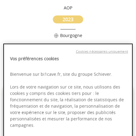
AOP
2023
Bourgogne
Puissant
Cookies nécessaires uniquement
Complexité
Vos préférences cookies
Epicé
Fruité
Bienvenue sur bi1cave.fr, site du groupe Schiever.
Lors de votre navigation sur ce site, nous utilisons des
39,00 €
cookies y compris des cookies tiers pour : le
fonctionnement du site, la réalisation de statistiques de
fréquentation et de navigation, la personnalisation de
75cl
- soit
52,00 €
/ L
votre expérience sur le site, proposer des publicités
personnalisées et mesurer la performance de nos
campagnes.