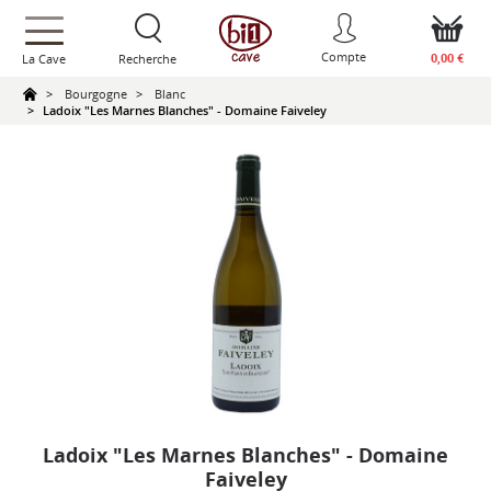
text.skipToContent
text.skipToNavigation
Compte
0,00 €
La Cave
Recherche
Bourgogne
Blanc
Ladoix "Les Marnes Blanches" - Domaine Faiveley
Ladoix "Les Marnes Blanches" - Domaine
Faiveley