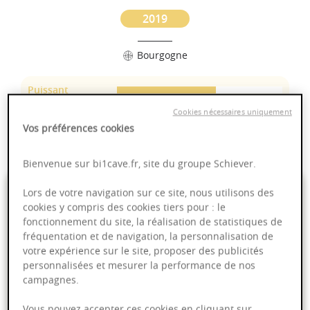
2019
Bourgogne
Puissant
Complexité
Cookies nécessaires uniquement
Epicé
Vos préférences cookies
Fruité
Bienvenue sur bi1cave.fr, site du groupe Schiever.
22,90 €
Lors de votre navigation sur ce site, nous utilisons des
cookies y compris des cookies tiers pour : le
fonctionnement du site, la réalisation de statistiques de
75cl
- soit
30,53 €
/ L
fréquentation et de navigation, la personnalisation de
votre expérience sur le site, proposer des publicités
personnalisées et mesurer la performance de nos
campagnes.
Ajouter au panier
Vous pouvez accepter ces cookies en cliquant sur