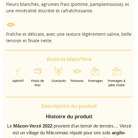
Fleurs blanches, agrumes frais (pomme, pamplemousse), et
une minéralité discrète et rafraîchissante.
Fraîche et délicate, avec une texture légèrement saline, belle
tension et finale nette.
Accords Mets/Vins
Apéritif
Fruits de
Crustacés
Poissons
Fromages
Fromages à
mer
pâte molle
Description du produit
Histoire du produit
Le
Mâcon‑Verzé 2022
provient d’un terroir de terroirs… Verzé
est un village du Mâconnais réputé pour ses sols
argilo-