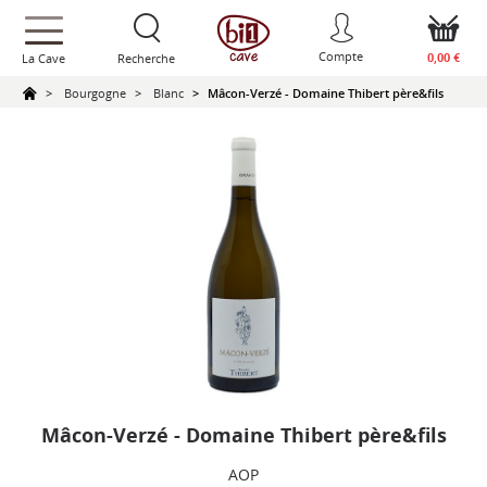
text.skipToContent
text.skipToNavigation
Compte
0,00 €
La Cave
Recherche
Bourgogne
Blanc
Mâcon-Verzé - Domaine Thibert père&fils
Mâcon-Verzé - Domaine Thibert père&fils
AOP