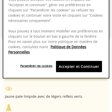
“Accepter et continuer”, gérer vos préférences en
cliquant sur “Paramétrer les cookies” ou refuser les
Livraison offerte dans nos points de vente
cookies et continuer votre visite en cliquant sur “Cookies
nécessaires uniquement”.
Emballage anti-casse
Paiement sécurisé
Vous pouvez à tout moment modifier vos préférences en
cliquant sur le bouton en bas à gauche de la fenêtre.
Pour en savoir plus sur notre politique en matière de
cookies, consultez notre
Politique de Données
Personnelles
13,00%
8-14°C
Paramétrer les cookies
Accepter et Continuer
2025 - 2030
Chardonnay
Jaune pale limpide avec de légers reflets verts.