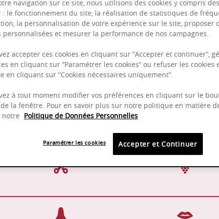
otre navigation sur ce site, nous utilisons des cookies y compris de
r : le fonctionnement du site, la réalisation de statistiques de fréqu
tion, la personnalisation de votre expérience sur le site, proposer 
és personnalisées et mesurer la performance de nos campagnes.
Puissant
Complexité
ez accepter ces cookies en cliquant sur “Accepter et continuer”, gé
es en cliquant sur “Paramétrer les cookies” ou refuser les cookies 
Epicé
ite en cliquant sur “Cookies nécessaires uniquement”.
Fruité
ez à tout moment modifier vos préférences en cliquant sur le bou
de la fenêtre. Pour en savoir plus sur notre politique en matière d
z notre
Politique de Données Personnelles
En fûts de chêne français
14-18
(30% de fûts neufs)
Paramétrer les cookies
Accepter et Continuer
Manuelle
Pinot 