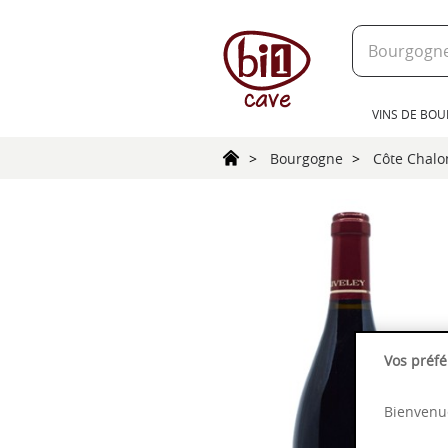
text.skipToContent
text.skipToNavigation
VINS DE BO
Bourgogne
Côte Chalo
Vos préfé
Bienvenue