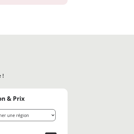
 !
on & Prix