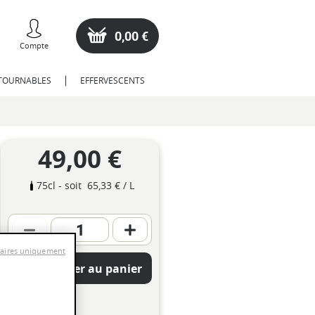
0,00 €
Compte
NTOURNABLES
EFFERVESCENTS
49,00 €
75cl
- soit
65,33 €
/ L
saires uniquement
Ajouter au panier