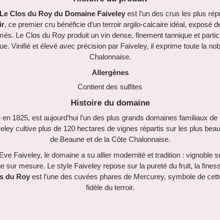
 Le Clos du Roy du Domaine Faiveley
est l’un des crus les plus ré
ir
, ce premier cru bénéficie d’un terroir argilo-calcaire idéal, exposé
umés. Le Clos du Roy produit un vin dense, finement tannique et part
e. Vinifié et élevé avec précision par Faiveley, il exprime toute la no
Chalonnaise.
Allergènes
Contient des sulfites
Histoire du domaine
é en 1825, est aujourd’hui l’un des plus grands domaines familiaux de 
eley cultive plus de 120 hectares de vignes répartis sur les plus beau
de Beaune et de la Côte Chalonnaise.
Eve Faiveley, le domaine a su allier modernité et tradition : vignoble
 sur mesure. Le style Faiveley repose sur la pureté du fruit, la fines
s du Roy
est l’une des cuvées phares de Mercurey, symbole de cette
fidèle du terroir.