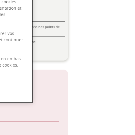
s cookies
entation et
des
Livraison offerte dans nos points de
vente
rer vos
et continuer
Emballage anti-casse
Paiement sécurisé
ton en bas
e cookies,
°C
noir