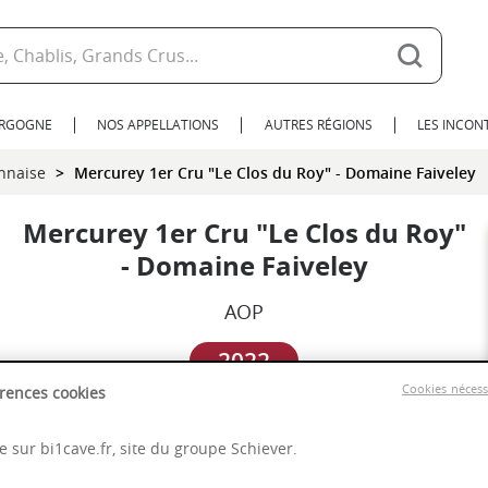
URGOGNE
NOS APPELLATIONS
AUTRES RÉGIONS
LES INCO
nnaise
Mercurey 1er Cru "Le Clos du Roy" - Domaine Faiveley
Mercurey 1er Cru "Le Clos du Roy"
- Domaine Faiveley
AOP
2022
Cookies néces
rences cookies
Bourgogne
 sur bi1cave.fr, site du groupe Schiever.