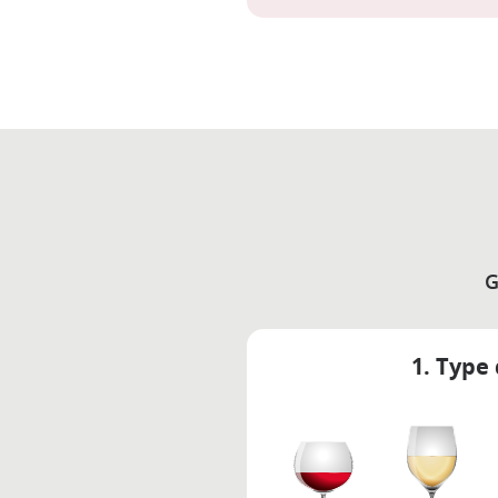
G
1. Type 