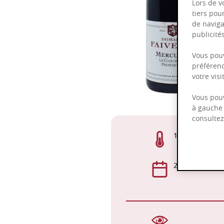
Lors de v
tiers pou
de naviga
publicit
Vous pouv
préférenc
votre vis
Vous pouv
à gauche 
consulte
13,50%
2026 - 2032