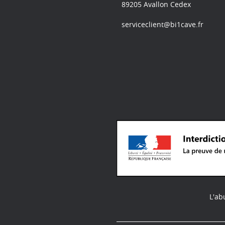
89205 Avallon Cedex
serviceclient@bi1cave.fr
L'ab