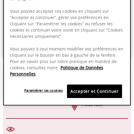
Ajouter au panier
Vous pouvez accepter ces cookies en cliquant sur
“Accepter et continuer”, gérer vos préférences en
cliquant sur “Paramétrer les cookies” ou refuser les
Livraison offerte dans nos points de vente
cookies et continuer votre visite en cliquant sur “Cookies
Emballage anti-casse
nécessaires uniquement”.
Paiement sécurisé
Vous pouvez à tout moment modifier vos préférences en
cliquant sur le bouton en bas à gauche de la fenêtre.
Pour en savoir plus sur notre politique en matière de
cookies, consultez notre
Politique de Données
Personnelles
14,50%
18 mois en fûts de
chêne français
Paramétrer les cookies
Accepter et Continuer
16-18°C
2025 - 2035
Pinot Noir