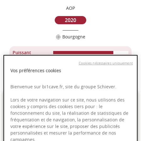
AOP
2020
Bourgogne
Puissant
Complexité
Cookies nécessaires uniquement
Epicé
Vos préférences cookies
Fruité
Bienvenue sur bi1cave.fr, site du groupe Schiever.
75,00 €
Lors de votre navigation sur ce site, nous utilisons des
cookies y compris des cookies tiers pour : le
fonctionnement du site, la réalisation de statistiques de
75cl
- soit
100,00 €
/ L
fréquentation et de navigation, la personnalisation de
votre expérience sur le site, proposer des publicités
personnalisées et mesurer la performance de nos
campagnes.