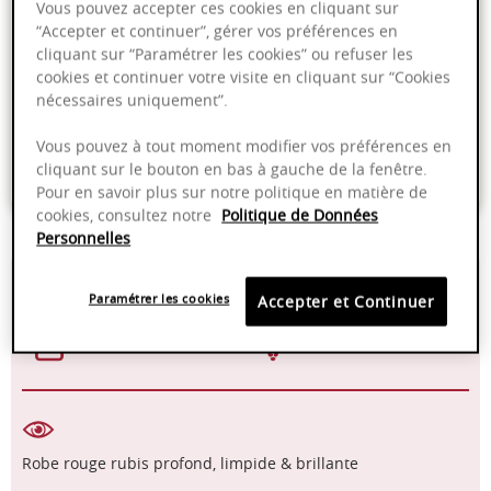
Vous pouvez accepter ces cookies en cliquant sur
Ajouter au panier
“Accepter et continuer”, gérer vos préférences en
cliquant sur “Paramétrer les cookies” ou refuser les
cookies et continuer votre visite en cliquant sur “Cookies
Livraison offerte dans nos points de vente
nécessaires uniquement”.
Emballage anti-casse
Vous pouvez à tout moment modifier vos préférences en
cliquant sur le bouton en bas à gauche de la fenêtre.
Paiement sécurisé
Pour en savoir plus sur notre politique en matière de
cookies, consultez notre
Politique de Données
Personnelles
13,50%
16-18°C
Paramétrer les cookies
Accepter et Continuer
2025 - 2030
Pinot Noir
Robe rouge rubis profond, limpide & brillante