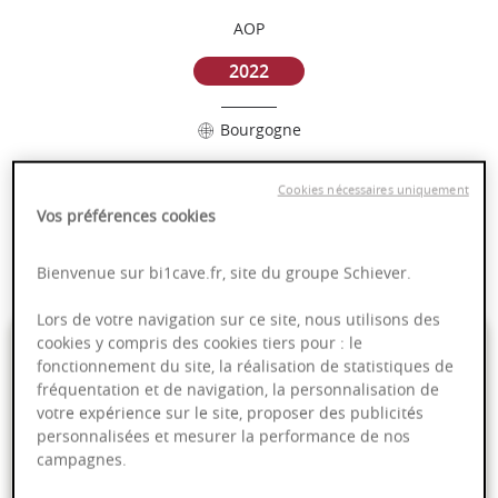
AOP
2022
Bourgogne
Puissant
Cookies nécessaires uniquement
Complexité
Vos préférences cookies
Epicé
Fruité
Bienvenue sur bi1cave.fr, site du groupe Schiever.
Lors de votre navigation sur ce site, nous utilisons des
59,00 €
cookies y compris des cookies tiers pour : le
fonctionnement du site, la réalisation de statistiques de
fréquentation et de navigation, la personnalisation de
75cl
- soit
78,67 €
/ L
votre expérience sur le site, proposer des publicités
personnalisées et mesurer la performance de nos
campagnes.