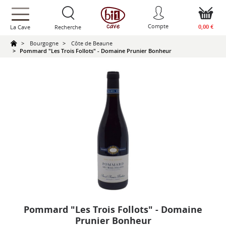
text.skipToContent
text.skipToNavigation
Compte
0,00 €
La Cave
Recherche
Bourgogne
Côte de Beaune
Pommard "Les Trois Follots" - Domaine Prunier Bonheur
Pommard "Les Trois Follots" - Domaine
Prunier Bonheur