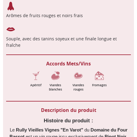
Arômes de fruits rouges et noirs frais
Souple, avec des tanins soyeux et une finale longue et
fraîche
Accords Mets/Vins
Apéritif
Viandes
Viandes
Fromages
blanches
rouges
Description du produit
Histoire du produit :
Le
Rully Vieilles Vignes "En Varot"
du
Domaine du Four
Bassot
est un vin rouge issu exclusivement de
Pinot Noir
,