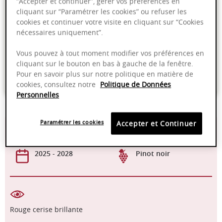
“Accepter et continuer”, gérer vos préférences en
Ajouter au panier
cliquant sur “Paramétrer les cookies” ou refuser les
cookies et continuer votre visite en cliquant sur “Cookies
nécessaires uniquement”.
Livraison offerte dans nos points de vente
Vous pouvez à tout moment modifier vos préférences en
Emballage anti-casse
cliquant sur le bouton en bas à gauche de la fenêtre.
Pour en savoir plus sur notre politique en matière de
Paiement sécurisé
cookies, consultez notre
Politique de Données
Personnelles
Paramétrer les cookies
Accepter et Continuer
13,00%
16 - 18°C
2025 - 2028
Pinot noir
Rouge cerise brillante