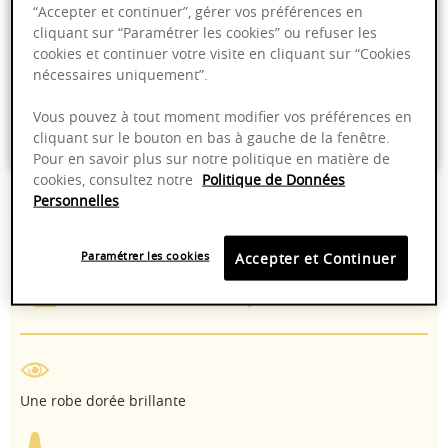
Ajouter au panier
“Accepter et continuer”, gérer vos préférences en
cliquant sur “Paramétrer les cookies” ou refuser les
cookies et continuer votre visite en cliquant sur “Cookies
Livraison offerte dans nos points de vente
nécessaires uniquement”.
Emballage anti-casse
Vous pouvez à tout moment modifier vos préférences en
Paiement sécurisé
cliquant sur le bouton en bas à gauche de la fenêtre.
Pour en savoir plus sur notre politique en matière de
cookies, consultez notre
Politique de Données
Personnelles
13,00%
8 - 14°C
Paramétrer les cookies
Accepter et Continuer
2025 - 2028
Chardonnay
Une robe dorée brillante