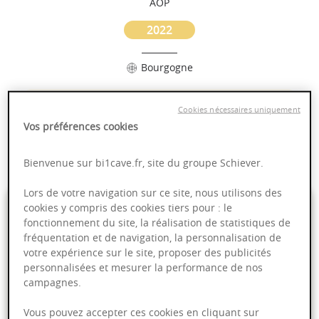
AOP
2022
Bourgogne
Puissant
Cookies nécessaires uniquement
Complexité
Vos préférences cookies
Epicé
Fruité
Bienvenue sur bi1cave.fr, site du groupe Schiever.
Lors de votre navigation sur ce site, nous utilisons des
39,00 €
cookies y compris des cookies tiers pour : le
fonctionnement du site, la réalisation de statistiques de
fréquentation et de navigation, la personnalisation de
75cl
- soit
52,00 €
/ L
votre expérience sur le site, proposer des publicités
personnalisées et mesurer la performance de nos
campagnes.
Vous pouvez accepter ces cookies en cliquant sur