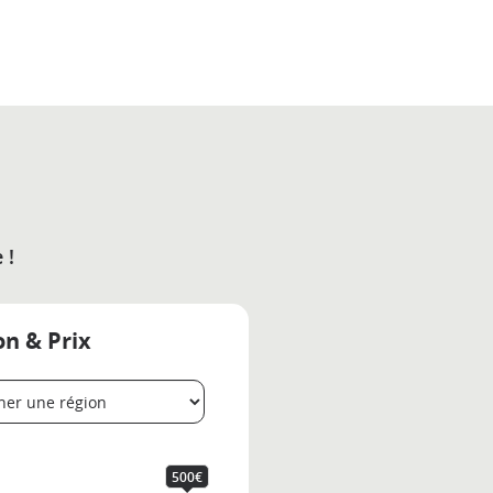
 !
on & Prix
500€