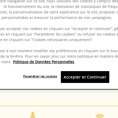
otre navigation sur ce site, nous utilisons des cookies y compris de
r : le fonctionnement du site, la réalisation de statistiques de fréqu
tion, la personnalisation de votre expérience sur le site, proposer 
és personnalisées et mesurer la performance de nos campagnes.
Puissant
Complexité
ez accepter ces cookies en cliquant sur “Accepter et continuer”, gé
es en cliquant sur “Paramétrer les cookies” ou refuser les cookies 
Epicé
ite en cliquant sur “Cookies nécessaires uniquement”.
Fruité
ez à tout moment modifier vos préférences en cliquant sur le bou
de la fenêtre. Pour en savoir plus sur notre politique en matière d
z notre
Politique de Données Personnelles
10-13°C
2025 -
Paramétrer les cookies
Accepter et Continuer