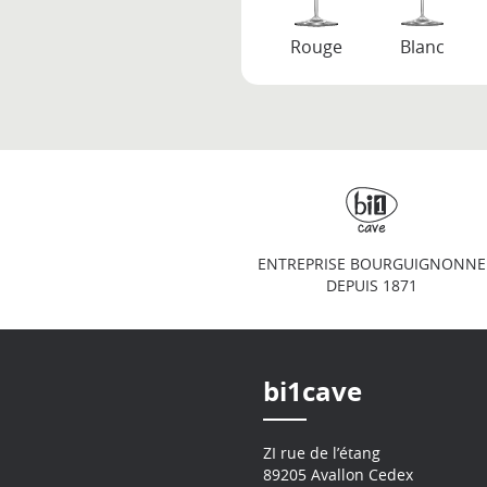
Rouge
Blanc
ENTREPRISE BOURGUIGNONNE
DEPUIS 1871
bi1cave
ZI rue de l’étang
89205 Avallon Cedex