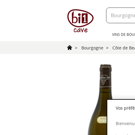
text.skipToContent
text.skipToNavigation
VINS DE BO
Bourgogne
Côte de B
Vos préfé
Bienvenue