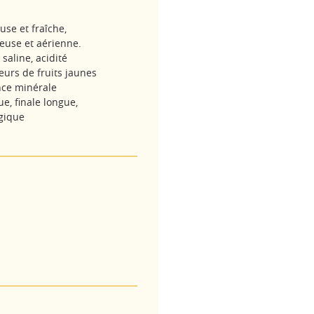
use et fraîche,
euse et aérienne.
 saline, acidité
eurs de fruits jaunes
nce minérale
ue, finale longue,
gique