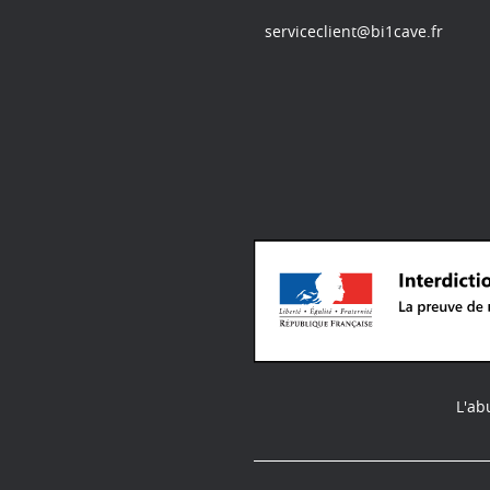
serviceclient@bi1cave.fr
L'ab