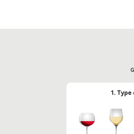
G
1. Type 