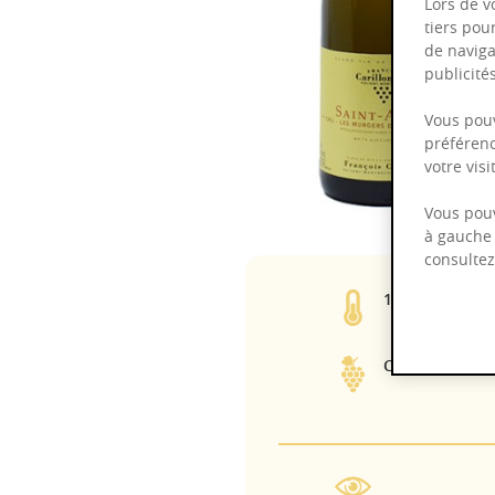
Lors de v
tiers pou
de naviga
publicit
Vous pouv
préférenc
votre vis
Vous pouv
à gauche 
consulte
13,50%
Chardonnay