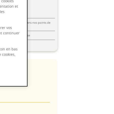
s cookies
entation et
des
Livraison offerte dans nos points de
vente
rer vos
et continuer
Emballage anti-casse
Paiement sécurisé
ton en bas
e cookies,
 2030