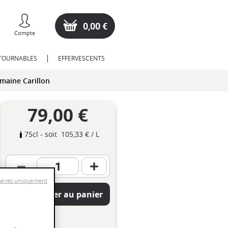
0,00 €
Compte
NTOURNABLES
EFFERVESCENTS
maine Carillon
79,00 €
75cl
- soit
105,33 €
/ L
saires uniquement
Ajouter au panier