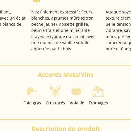
llant,
Nez finlement expressif : fleurs
Attaque soye
 avec un éclat
blanches, agrumes mûrs (citron,
texture crém
s blancs de
pêche jaune), noisette grillée,
Belle tension
beurre frais et une minéralité
vibrante, sav
crayeuse typique du climat, avec
mûrs, prése
une nuance de vanille subtile
caractéristiq
apportée par le bois
pure et éner
Accords Mets/Vins
Foie gras
Crustacés
Volaille
Fromages
Description du produit