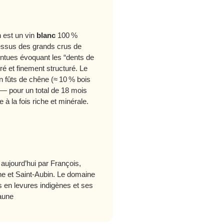
 est un vin
blanc
100 %
-dessus des grands crus de
intues évoquant les “dents de
ré et finement structuré. Le
n fûts de chêne (≈ 10 % bois
 — pour un total de 18 mois
à la fois riche et minérale.
é aujourd’hui par François,
ne et Saint‑Aubin. Le domaine
ns en levures indigènes et ses
eaune