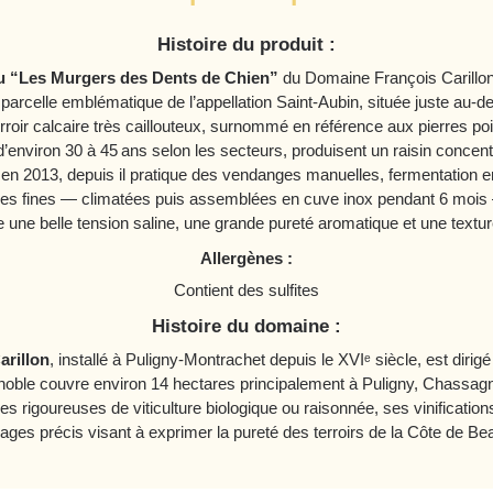
Histoire du produit :
u “Les Murgers des Dents de Chien”
du Domaine François Carillon
e parcelle emblématique de l’appellation Saint‑Aubin, située juste au
rroir calcaire très caillouteux, surnommé en référence aux pierres po
’environ 30 à 45 ans selon les secteurs, produisent un raisin concent
en 2013, depuis il pratique des vendanges manuelles, fermentation e
lies fines — climatées puis assemblées en cuve inox pendant 6 mois
 une belle tension saline, une grande pureté aromatique et une texture 
Allergènes :
Contient des sulfites
Histoire du domaine :
rillon
, installé à Puligny-Montrachet depuis le XVIᵉ siècle, est dirig
noble couvre environ 14 hectares principalement à Puligny, Chassag
s rigoureuses de viticulture biologique ou raisonnée, ses vinificatio
ages précis visant à exprimer la pureté des terroirs de la Côte de B