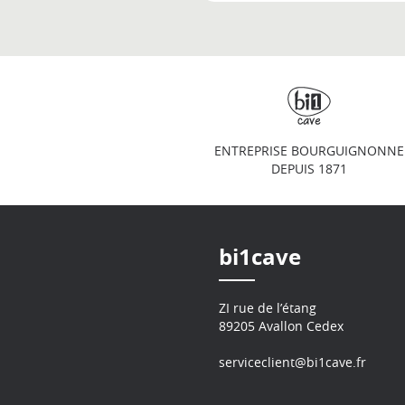
ENTREPRISE BOURGUIGNONNE
DEPUIS 1871
bi1cave
ZI rue de l’étang
89205 Avallon Cedex
serviceclient@bi1cave.fr