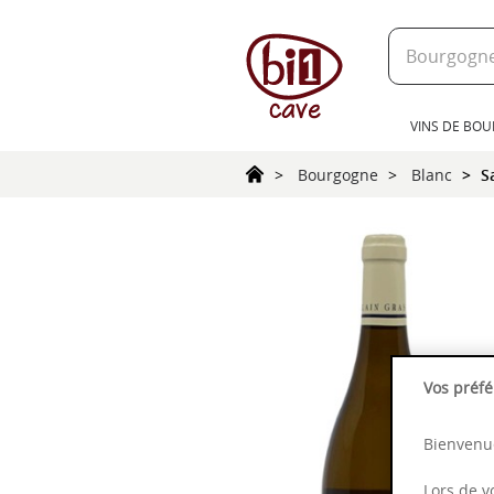
text.skipToContent
text.skipToNavigation
VINS DE BO
Bourgogne
Blanc
S
Vos préfé
Bienvenue
Lors de v