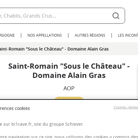
URGOGNE
NOS APPELLATIONS
AUTRES RÉGIONS
LES INCO
aint-Romain "Sous le Château" - Domaine Alain Gras
Saint-Romain "Sous le Château" -
Domaine Alain Gras
AOP
2023
Cookies néces
rences cookies
Bourgogne
 sur bi1cave.fr, site du groupe Schiever.
otre navigation sur ce site, nous utilisons des cookies y compris de