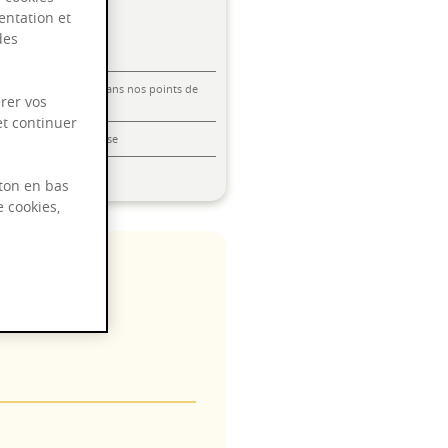
entation et
des
Livraison offerte dans nos points de
rer vos
vente
et continuer
Emballage anti-casse
Paiement sécurisé
ton en bas
e cookies,
 2030