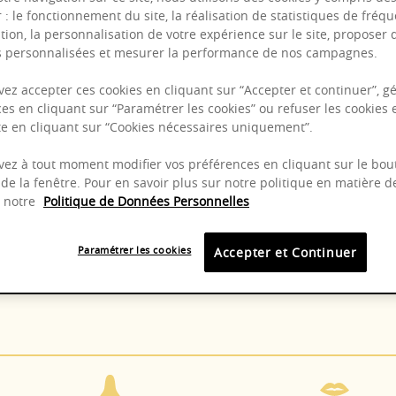
r : le fonctionnement du site, la réalisation de statistiques de fréqu
tion, la personnalisation de votre expérience sur le site, proposer 
és personnalisées et mesurer la performance de nos campagnes.
Puissant
ez accepter ces cookies en cliquant sur “Accepter et continuer”, gé
Complexité
es en cliquant sur “Paramétrer les cookies” ou refuser les cookies 
Epicé
ite en cliquant sur “Cookies nécessaires uniquement”.
Fruité
ez à tout moment modifier vos préférences en cliquant sur le bou
de la fenêtre. Pour en savoir plus sur notre politique en matière d
z notre
Politique de Données Personnelles
8 - 14°C
2025 -
Paramétrer les cookies
Accepter et Continuer