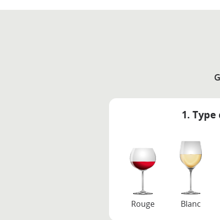
G
1. Type 
Rouge
Blanc