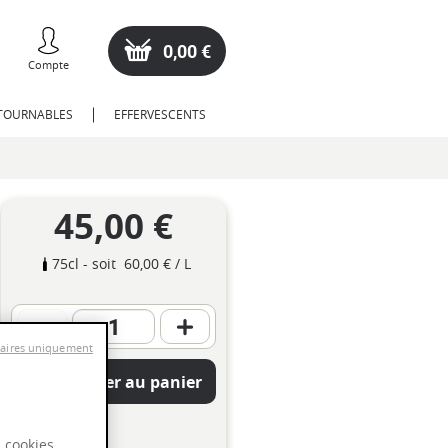
0,00 €
Compte
NTOURNABLES
EFFERVESCENTS
45,00 €
75cl
- soit
60,00 €
/ L
saires uniquement
Ajouter au panier
s cookies