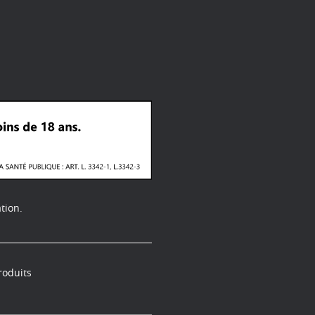
tion.
roduits