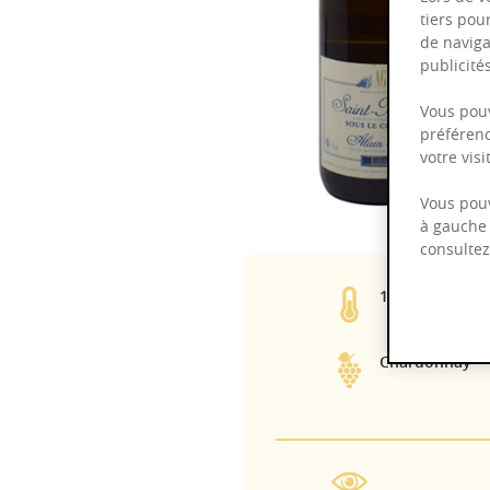
tiers pou
de naviga
publicit
Vous pouv
préférenc
votre vis
Vous pouv
à gauche 
consulte
13,00%
Chardonnay