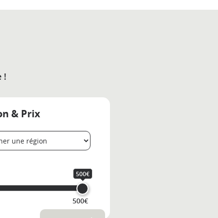
 !
on & Prix
500€
500€