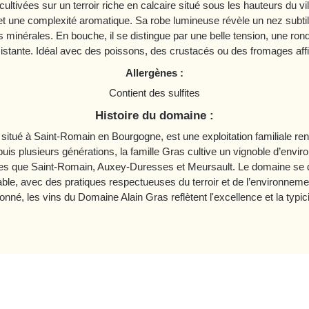
ltivées sur un terroir riche en calcaire situé sous les hauteurs du v
et une complexité aromatique. Sa robe lumineuse révèle un nez subtil 
 minérales. En bouche, il se distingue par une belle tension, une rond
istante. Idéal avec des poissons, des crustacés ou des fromages aff
Allergènes :
Contient des sulfites
Histoire du domaine :
, situé à Saint-Romain en Bourgogne, est une exploitation familiale r
puis plusieurs générations, la famille Gras cultive un vignoble d’envir
elles que Saint-Romain, Auxey-Duresses et Meursault. Le domaine se
able, avec des pratiques respectueuses du terroir et de l’environneme
onné, les vins du Domaine Alain Gras reflètent l'excellence et la typi