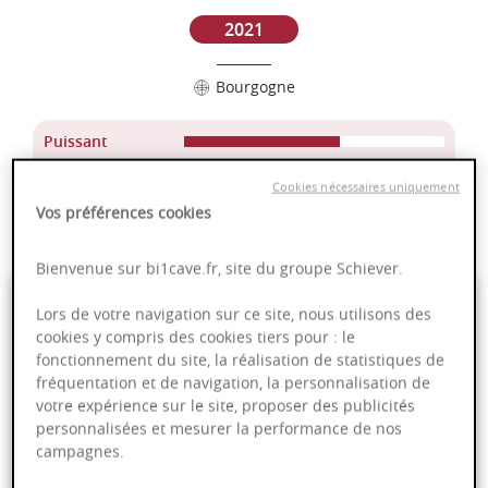
2021
Bourgogne
Puissant
Complexité
Cookies nécessaires uniquement
Epicé
Vos préférences cookies
Fruité
Bienvenue sur bi1cave.fr, site du groupe Schiever.
32,00 €
Lors de votre navigation sur ce site, nous utilisons des
cookies y compris des cookies tiers pour : le
75cl
- soit
42,67 €
/ L
fonctionnement du site, la réalisation de statistiques de
fréquentation et de navigation, la personnalisation de
votre expérience sur le site, proposer des publicités
personnalisées et mesurer la performance de nos
campagnes.
Ajouter au panier