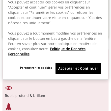
Vous pouvez accepter ces cookies en cliquant sur
“Accepter et continuer”, gérer vos préférences en
Livraison offerte dans nos points de vente
cliquant sur “Paramétrer les cookies” ou refuser les
cookies et continuer votre visite en cliquant sur “Cookies
Emballage anti-casse
nécessaires uniquement”.
Paiement sécurisé
Vous pouvez à tout moment modifier vos préférences en
cliquant sur le bouton en bas à gauche de la fenêtre.
Pour en savoir plus sur notre politique en matière de
cookies, consultez notre
Politique de Données
13,50%
16 - 18°C
Personnelles
2025 - 2030
Pinot noir
Paramétrer les cookies
Accepter et Continuer
Rubis profond & brillant