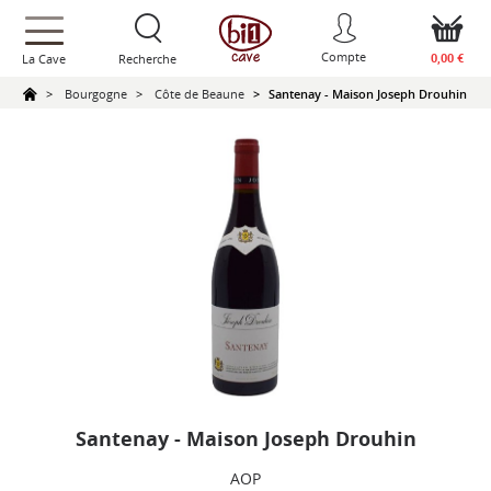
text.skipToContent
text.skipToNavigation
Compte
0,00 €
La Cave
Recherche
Bourgogne
Côte de Beaune
Santenay - Maison Joseph Drouhin
Santenay - Maison Joseph Drouhin
AOP