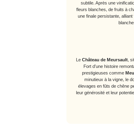
subtile. Après une vinificat
fleurs blanches, de fruits à c
une finale persistante, allia
blanches
Le
Château de Meursault
, s
Fort d’une histoire remon
prestigieuses comme
Meu
minutieux à la vigne, le d
élevages en fûts de chêne pe
leur générosité et leur potenti