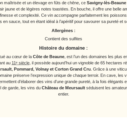
ion maîtrisée et un élevage en fûts de chêne, ce
Savigny-lès-Beaune
hair jaune et de légères notes toastées. En bouche, il offre une belle 
nt finesse et complexité. Ce vin accompagne parfaitement les poissons
 en sauce, tout en étant idéal à l’apéritif pour savourer sa pureté et s
Allergènes :
Contient des sulfites
Histoire du domaine :
itué au cœur de la
Côte de Beaune
, est l’un des domaines les plus
tant au
11ᵉ siècle
, il possède aujourd’hui un vignoble de 65 hectares ré
rsault, Pommard, Volnay et Corton Grand Cru
. Grâce à une viticu
omaine préserve l’expression unique de chaque terroir. En cave, les vi
rmettent d’élaborer des vins d’une grande pureté, à la fois élégant
el de garde, les vins du
Château de Meursault
séduisent les amateur
entier.