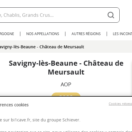
URGOGNE
NOS APPELLATIONS
AUTRES RÉGIONS
LES INCO
avigny-lès-Beaune - Château de Meursault
Savigny-lès-Beaune - Château de
Meursault
AOP
2022
Cookies néces
rences cookies
Bourgogne
 sur bi1cave.fr, site du groupe Schiever.