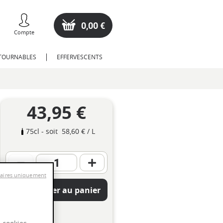
0,00 €
Compte
NTOURNABLES
EFFERVESCENTS
43,95 €
75cl
- soit
58,60 €
/ L
saires uniquement
Ajouter au panier