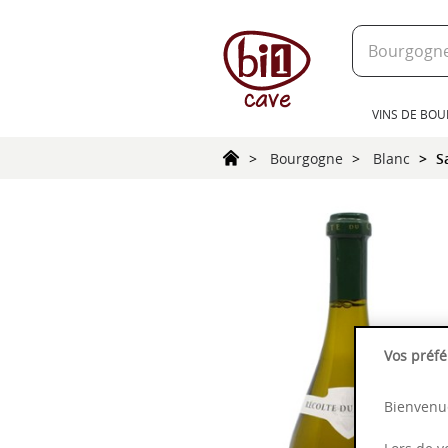
text.skipToContent
text.skipToNavigation
VINS DE BO
Bourgogne
Blanc
S
Vos préfé
Bienvenue