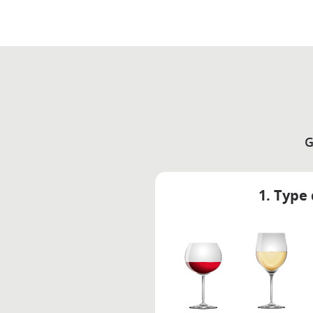
G
1. Type 