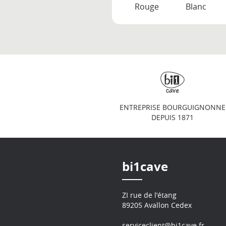
Rouge
Blanc
ENTREPRISE BOURGUIGNONNE
DEPUIS 1871
bi1cave
ZI rue de l’étang
89205 Avallon Cedex
serviceclient@bi1cave.fr