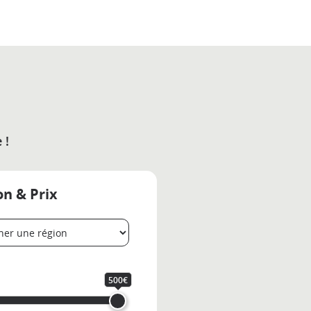
 !
on & Prix
500€