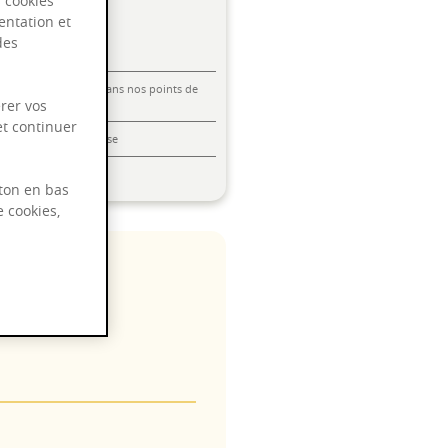
s cookies
entation et
des
Livraison offerte dans nos points de
vente
rer vos
et continuer
Emballage anti-casse
Paiement sécurisé
ton en bas
e cookies,
 2028