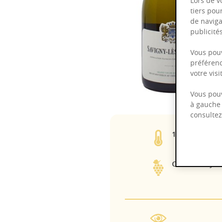
Lors de v
tiers pou
de naviga
publicit
Vous pouv
préférenc
votre vis
Vous pouv
à gauche 
consulte
13,00%
Chardonnay