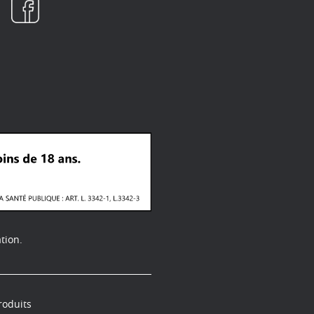
tion.
roduits