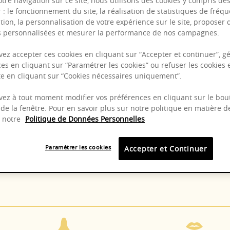
otre navigation sur ce site, nous utilisons des cookies y compris de
r : le fonctionnement du site, la réalisation de statistiques de fréqu
tion, la personnalisation de votre expérience sur le site, proposer 
és personnalisées et mesurer la performance de nos campagnes.
ez accepter ces cookies en cliquant sur “Accepter et continuer”, gé
es en cliquant sur “Paramétrer les cookies” ou refuser les cookies 
Puissant
ite en cliquant sur “Cookies nécessaires uniquement”.
Epicé
ez à tout moment modifier vos préférences en cliquant sur le bou
de la fenêtre. Pour en savoir plus sur notre politique en matière d
z notre
Politique de Données Personnelles
8 - 14°C
2025 -
Paramétrer les cookies
Accepter et Continuer