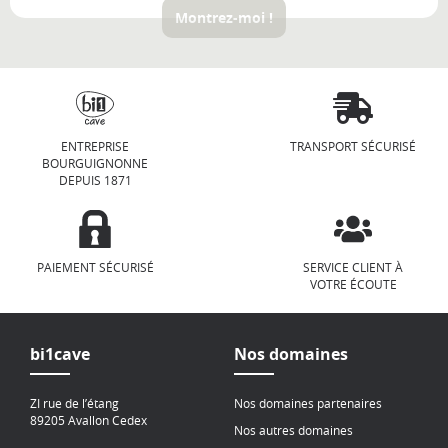
Montrez-moi !
ENTREPRISE
TRANSPORT SÉCURISÉ
BOURGUIGNONNE
DEPUIS 1871
PAIEMENT SÉCURISÉ
SERVICE CLIENT À
VOTRE ÉCOUTE
bi1cave
Nos domaines
ZI rue de l’étang
Nos domaines partenaires
89205 Avallon Cedex
Nos autres domaines