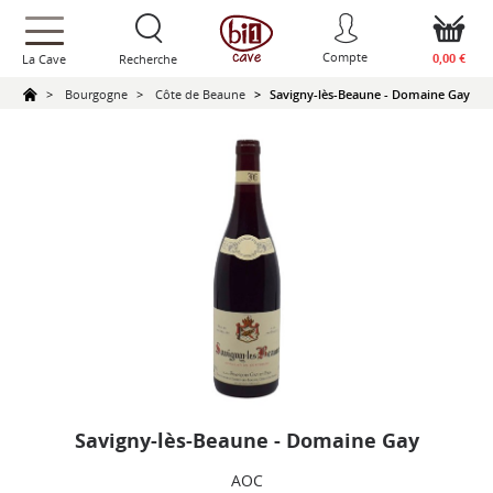
text.skipToContent
text.skipToNavigation
Compte
0,00 €
La Cave
Recherche
Bourgogne
Côte de Beaune
Savigny-lès-Beaune - Domaine Gay
Savigny-lès-Beaune - Domaine Gay
AOC