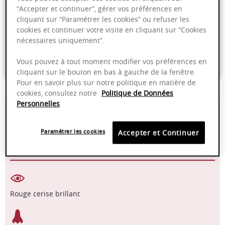
“Accepter et continuer”, gérer vos préférences en
cliquant sur “Paramétrer les cookies” ou refuser les
Livraison offerte dans nos points de vente
cookies et continuer votre visite en cliquant sur “Cookies
nécessaires uniquement”.
Emballage anti-casse
Paiement sécurisé
Vous pouvez à tout moment modifier vos préférences en
cliquant sur le bouton en bas à gauche de la fenêtre.
Pour en savoir plus sur notre politique en matière de
cookies, consultez notre
Politique de Données
Personnelles
13,00%
16 - 18°C
Paramétrer les cookies
Accepter et Continuer
2025 - 2028
Pinot noir
Rouge cerise brillant