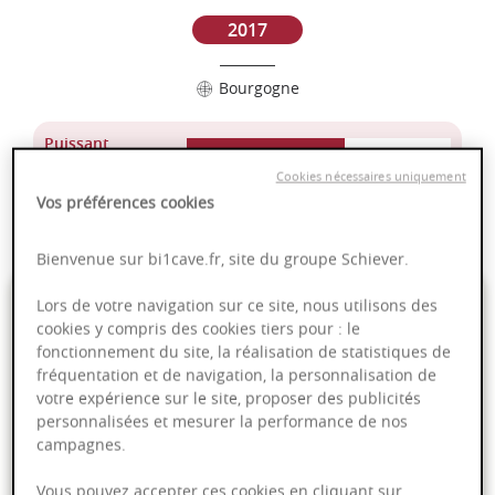
2017
Bourgogne
Puissant
Complexité
Cookies nécessaires uniquement
Epicé
Vos préférences cookies
Fruité
Bienvenue sur bi1cave.fr, site du groupe Schiever.
27,95 €
Lors de votre navigation sur ce site, nous utilisons des
cookies y compris des cookies tiers pour : le
fonctionnement du site, la réalisation de statistiques de
75cl
- soit
37,27 €
/ L
fréquentation et de navigation, la personnalisation de
votre expérience sur le site, proposer des publicités
personnalisées et mesurer la performance de nos
campagnes.
Ajouter au panier
Vous pouvez accepter ces cookies en cliquant sur