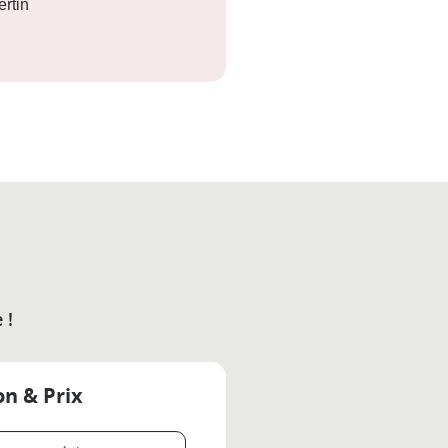
rtin
 !
on & Prix