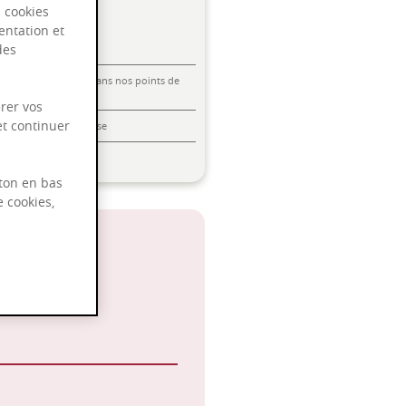
s cookies
entation et
des
Livraison offerte dans nos points de
vente
rer vos
et continuer
Emballage anti-casse
Paiement sécurisé
ton en bas
e cookies,
°C
 Noir