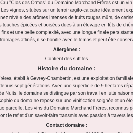
Cru "Clos des Ormes" du Domaine Marchand Frères est un vin r
Les vignes, situées sur un terroir argilo-calcaire idéalement ex
 nez révèle des arômes intenses de fruits rouges mûrs, de cerise
touches épicées et boisées dues à un élevage en fûts de chêne
 fins et une belle complexité, avec une longue finale persistante.
romages affinés, il se bonifie avec le temps et peut être conse
Allergènes :
Contient des sulfites
Histoire du domaine :
es, établi à Gevrey-Chambertin, est une exploitation familiale 
depuis sept générations. Avec une superficie de 9 hectares répar
e Nuits, le domaine se distingue par son travail en lutte raisonné
sophie du domaine repose sur une vinification soignée et un él
que parcelle. Les vins du Domaine Marchand Frères, reconnus pou
ont le reflet d'un savoir-faire transmis avec passion à travers le
Contact domaine :