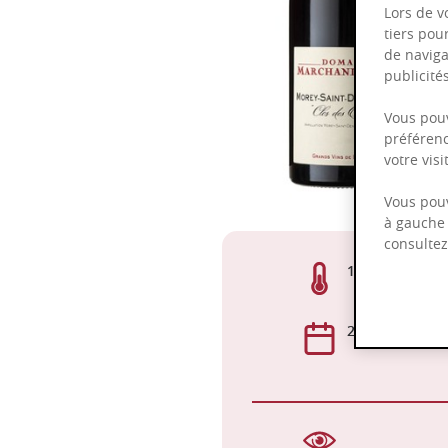
Lors de v
tiers pou
de naviga
publicit
Vous pouv
préférenc
votre vis
Vous pouv
à gauche 
consulte
13,50%
2024 - 2034