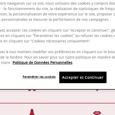
otre navigation sur ce site, nous utilisons des cookies y compris de
r : le fonctionnement du site, la réalisation de statistiques de fréqu
tion, la personnalisation de votre expérience sur le site, proposer 
Puissant
és personnalisées et mesurer la performance de nos campagnes.
Complexité
ez accepter ces cookies en cliquant sur “Accepter et continuer”, gé
Epicé
es en cliquant sur “Paramétrer les cookies” ou refuser les cookies 
ite en cliquant sur “Cookies nécessaires uniquement”.
Fruité
ez à tout moment modifier vos préférences en cliquant sur le bou
de la fenêtre. Pour en savoir plus sur notre politique en matière d
z notre
Politique de Données Personnelles
15 à 18 mois en fûts de
13-15
chêne
Paramétrer les cookies
Accepter et Continuer
Manuelle
Pinot