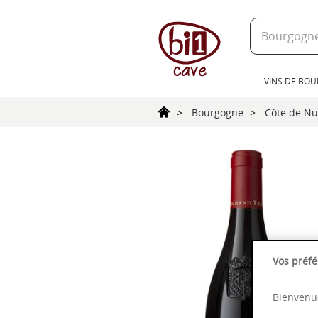
text.skipToContent
text.skipToNavigation
VINS DE BO
Bourgogne
Côte de Nu
Vos préfé
Bienvenue