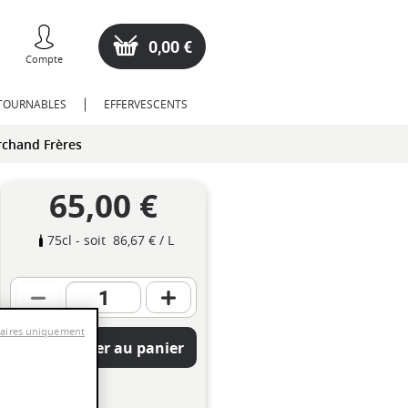
0,00 €
Compte
NTOURNABLES
EFFERVESCENTS
rchand Frères
65,00 €
75cl
- soit
86,67 €
/ L
saires uniquement
Ajouter au panier