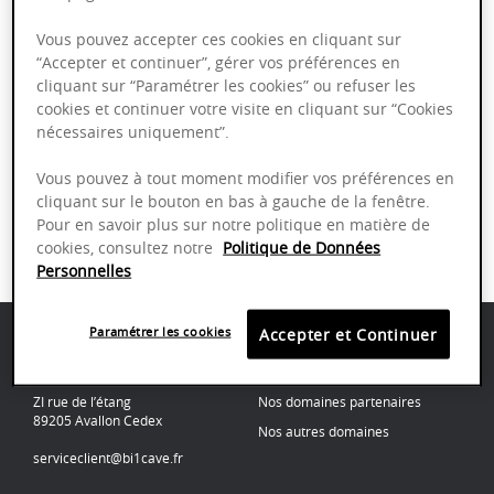
Vous pouvez accepter ces cookies en cliquant sur
“Accepter et continuer”, gérer vos préférences en
cliquant sur “Paramétrer les cookies” ou refuser les
cookies et continuer votre visite en cliquant sur “Cookies
ENTREPRISE
TRANSPORT SÉCURISÉ
nécessaires uniquement”.
BOURGUIGNONNE
DEPUIS 1871
Vous pouvez à tout moment modifier vos préférences en
cliquant sur le bouton en bas à gauche de la fenêtre.
Pour en savoir plus sur notre politique en matière de
cookies, consultez notre
Politique de Données
PAIEMENT SÉCURISÉ
SERVICE CLIENT À
Personnelles
VOTRE ÉCOUTE
Paramétrer les cookies
Accepter et Continuer
bi1cave
Nos domaines
ZI rue de l’étang
Nos domaines partenaires
89205 Avallon Cedex
Nos autres domaines
serviceclient@bi1cave.fr