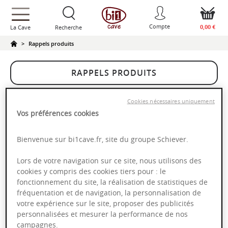
text.skipToContent
text.skipToNavigation
Compte
0,00 €
La Cave
Recherche
Rappels produits
RAPPELS PRODUITS
Nous procédons actuellement à un rappel sur le(s)
Cookies nécessaires uniquement
produit(s) listé(s) ci-dessous. Par mesure de précaution,
Vos préférences cookies
nous prions les clients ayant acheté ce(s) produit(s) de
consulter les fiches de rappels téléchargeables en cliquant
Bienvenue sur bi1cave.fr, site du groupe Schiever.
sur "Voir le rappel >".
Lors de votre navigation sur ce site, nous utilisons des
Aucun rappel produit en cours actuellement
cookies y compris des cookies tiers pour : le
fonctionnement du site, la réalisation de statistiques de
bi1cave vous remercie de votre compréhension et de votre
fréquentation et de navigation, la personnalisation de
confiance.
votre expérience sur le site, proposer des publicités
personnalisées et mesurer la performance de nos
campagnes.