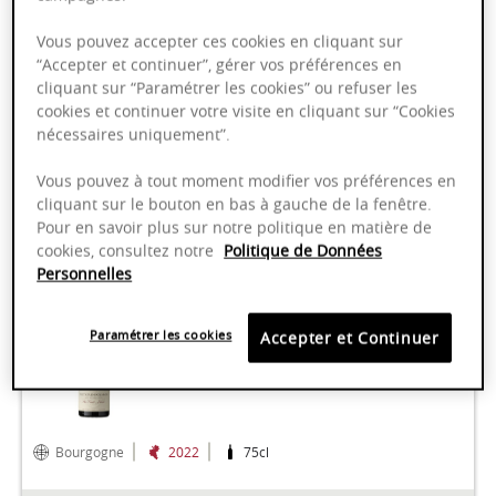
AOP
Vous pouvez accepter ces cookies en cliquant sur
“Accepter et continuer”, gérer vos préférences en
cliquant sur “Paramétrer les cookies” ou refuser les
Bourgogne
2022
75cl
cookies et continuer votre visite en cliquant sur “Cookies
nécessaires uniquement”.
85,00 €
Vous pouvez à tout moment modifier vos préférences en
cliquant sur le bouton en bas à gauche de la fenêtre.
Pour en savoir plus sur notre politique en matière de
cookies, consultez notre
Politique de Données
Personnelles
Nuits-Saint-Georges "Aux Saints-
Juliens" - Domaine Jérôme
Paramétrer les cookies
Accepter et Continuer
Chezeaux
AOP
Bourgogne
2022
75cl