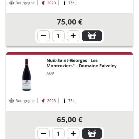
Bourgogne
2020
75cl
75,00 €
Nuit-Saint-Georges "Les
Montroziers" - Domaine Faiveley
AOP
Bourgogne
2023
75cl
65,00 €