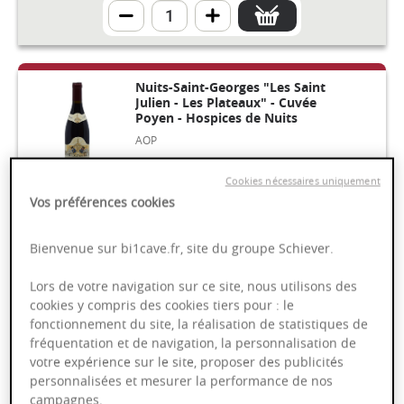
Nuits-Saint-Georges "Les Saint
Julien - Les Plateaux" - Cuvée
Poyen - Hospices de Nuits
AOP
Cookies nécessaires uniquement
Vos préférences cookies
Bourgogne
2020
75cl
Bienvenue sur bi1cave.fr, site du groupe Schiever.
79,00 €
Lors de votre navigation sur ce site, nous utilisons des
cookies y compris des cookies tiers pour : le
fonctionnement du site, la réalisation de statistiques de
fréquentation et de navigation, la personnalisation de
votre expérience sur le site, proposer des publicités
Nuits-Saint-Georges 1er Cru "Les
personnalisées et mesurer la performance de nos
Vaucrains" - Domaine Chezeaux
campagnes.