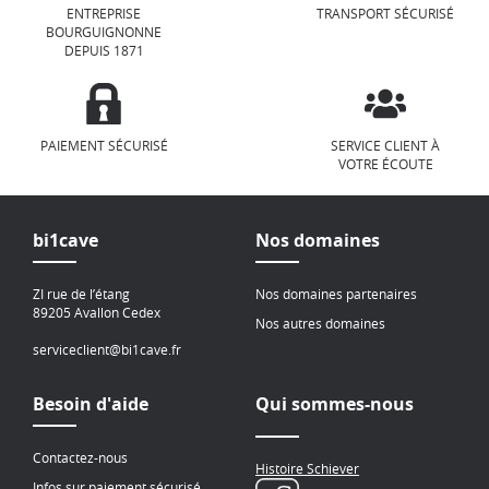
ENTREPRISE
TRANSPORT SÉCURISÉ
BOURGUIGNONNE
DEPUIS 1871
PAIEMENT SÉCURISÉ
SERVICE CLIENT À
VOTRE ÉCOUTE
bi1cave
Nos domaines
ZI rue de l’étang
Nos domaines partenaires
89205 Avallon Cedex
Nos autres domaines
serviceclient@bi1cave.fr
Besoin d'aide
Qui sommes-nous
Contactez-nous
Histoire Schiever
Infos sur paiement sécurisé