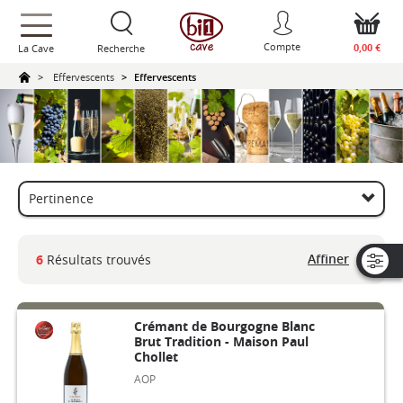
text.skipToContent
text.skipToNavigation
Compte
0,00 €
La Cave
Recherche
Effervescents
Effervescents
Affiner
6
Résultats trouvés
Crémant de Bourgogne Blanc
Brut Tradition - Maison Paul
Chollet
AOP