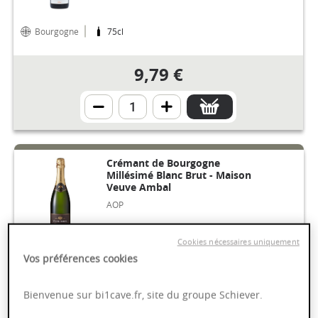
Bourgogne
75cl
9,79 €
Crémant de Bourgogne
Millésimé Blanc Brut - Maison
Veuve Ambal
AOP
Cookies nécessaires uniquement
Bourgogne
2022
75cl
Vos préférences cookies
9,75 €
Bienvenue sur bi1cave.fr, site du groupe Schiever.