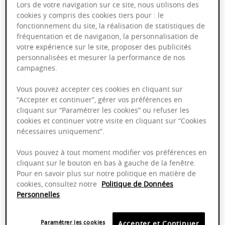
Lors de votre navigation sur ce site, nous utilisons des
cookies y compris des cookies tiers pour : le
fonctionnement du site, la réalisation de statistiques de
fréquentation et de navigation, la personnalisation de
votre expérience sur le site, proposer des publicités
Crémant de Bourgogne Rosé -
Maison Paul Chollet
personnalisées et mesurer la performance de nos
campagnes.
AOP
Vous pouvez accepter ces cookies en cliquant sur
“Accepter et continuer”, gérer vos préférences en
cliquant sur “Paramétrer les cookies” ou refuser les
Bourgogne
75cl
cookies et continuer votre visite en cliquant sur “Cookies
nécessaires uniquement”.
9,79 €
Vous pouvez à tout moment modifier vos préférences en
cliquant sur le bouton en bas à gauche de la fenêtre.
Pour en savoir plus sur notre politique en matière de
cookies, consultez notre
Politique de Données
Personnelles
Crémant de Bourgogne Blanc de
Noirs - Maison Paul Chollet
Paramétrer les cookies
Accepter et Continuer