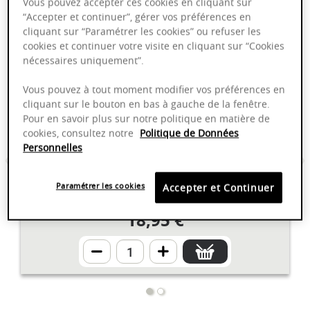
Vous pouvez accepter ces cookies en cliquant sur
L
es vins du domaine
F
errari
“Accepter et continuer”, gérer vos préférences en
cliquant sur “Paramétrer les cookies” ou refuser les
cookies et continuer votre visite en cliquant sur “Cookies
nécessaires uniquement”.
Irancy - La Bergère - Domaine
Ferrari
Vous pouvez à tout moment modifier vos préférences en
AOP
cliquant sur le bouton en bas à gauche de la fenêtre.
Pour en savoir plus sur notre politique en matière de
cookies, consultez notre
Politique de Données
Personnelles
Bourgogne
2020
75cl
Paramétrer les cookies
Accepter et Continuer
Millésime en cours de transition 2022
18,95 €