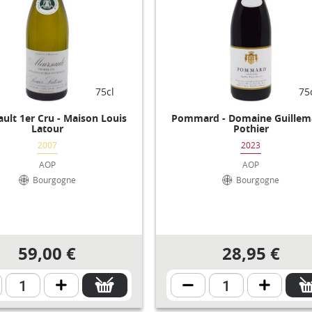
75cl
75
ult 1er Cru - Maison Louis
Pommard - Domaine Guillem
Latour
Pothier
2007
2023
AOP
AOP
Bourgogne
Bourgogne
59,00 €
28,95 €