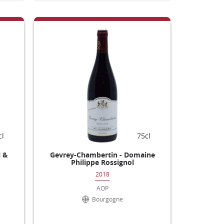
cl
75cl
l &
Gevrey-Chambertin - Domaine
Philippe Rossignol
2018
AOP
Bourgogne