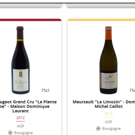
75cl
75
ugeot Grand Cru "La Plante
Meursault "Le Limozin" - Do
be" - Maison Dominique
Michel Caillot
Laurent
2015
2012
AOP
AOP
Bourgogne
Bourgogne