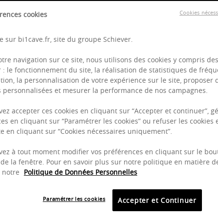
Cookies néces
rences cookies
 sur bi1cave.fr, site du groupe Schiever.
otre navigation sur ce site, nous utilisons des cookies y compris de
r : le fonctionnement du site, la réalisation de statistiques de fréqu
75cl
75
tion, la personnalisation de votre expérience sur le site, proposer 
és personnalisées et mesurer la performance de nos campagnes.
uresses "Derrière le Four"
Morey-Saint-Denis 1er Cru "
maine Guillemard-Pothier
Genavrières" - Domaine des 
ez accepter ces cookies en cliquant sur “Accepter et continuer”, gé
Luisants
2022
es en cliquant sur “Paramétrer les cookies” ou refuser les cookies 
2016
AOP
ite en cliquant sur “Cookies nécessaires uniquement”.
AOP
Bourgogne
Bourgogne
ez à tout moment modifier vos préférences en cliquant sur le bou
de la fenêtre. Pour en savoir plus sur notre politique en matière d
z notre
Politique de Données Personnelles
16,90 €
79,00 €
Paramétrer les cookies
Accepter et Continuer