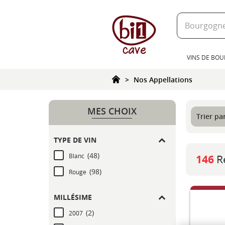
text.skipToContent
text.skipToNavigation
VINS DE BO
Nos Appellations
MES CHOIX
Trier par
TYPE DE VIN
(48)
Blanc
146
R
(98)
Rouge
MILLÉSIME
(2)
2007