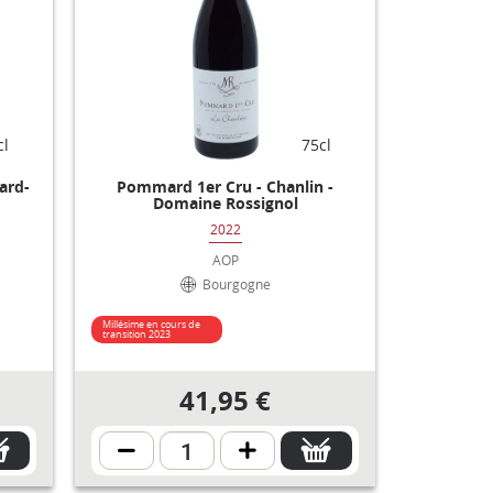
cl
75cl
ard-
Pommard 1er Cru - Chanlin -
Domaine Rossignol
2022
AOP
Bourgogne
Millésime en cours de
transition 2023
41,95 €