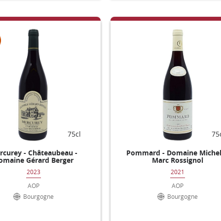
75cl
75
rcurey - Châteaubeau -
Pommard - Domaine Miche
omaine Gérard Berger
Marc Rossignol
2023
2021
AOP
AOP
Bourgogne
Bourgogne