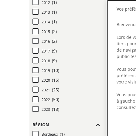
(1)
2012
Vos préfé
(1)
2013
(1)
2014
Bienvenue
(2)
2015
Lors de v
(2)
2016
tiers pou
de naviga
(9)
2017
publicit
Auxey-D
(9)
2018
- Do
Vous pouv
(10)
2019
préférenc
(16)
2020
votre vis
(25)
2021
Vous pouv
(50)
2022
à gauche 
consulte
(18)
2023
RÉGION
(1)
Bordeaux