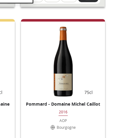
cl
75cl
maine
Pommard - Domaine Michel Caillot
2016
AOP
Bourgogne