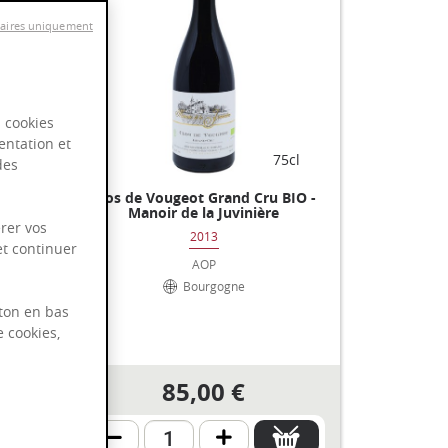
saires uniquement
s cookies
entation et
cl
75cl
des
Les
Clos de Vougeot Grand Cru BIO -
Monts
Manoir de la Juvinière
rer vos
2013
et continuer
AOP
Bourgogne
ton en bas
e cookies,
85,00 €