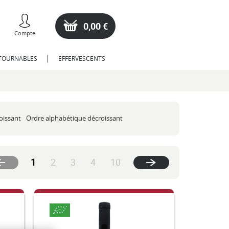
0,00 €
Compte
NTOURNABLES
EFFERVESCENTS
oissant
Ordre alphabétique décroissant
(current)
1
2
3
4
10