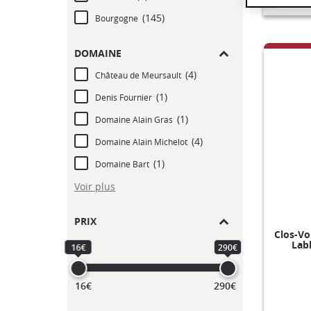
(145)
Bourgogne
DOMAINE
(4)
Château de Meursault
(1)
Denis Fournier
(1)
Domaine Alain Gras
(4)
Domaine Alain Michelot
(1)
Domaine Bart
Voir plus
PRIX
Clos-Vo
Lab
16€
290€
16€
290€