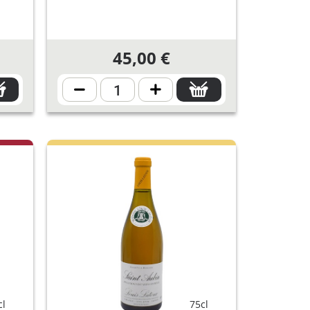
45,00 €
cl
75cl