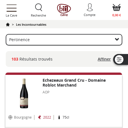
text.skipToContent
text.skipToNavigation
Compte
0,00 €
La Cave
Recherche
Les Incontournables
Affiner
103
Résultats trouvés
Echezeaux Grand Cru - Domaine
Roblot Marchand
AOP
Bourgogne
2022
75cl