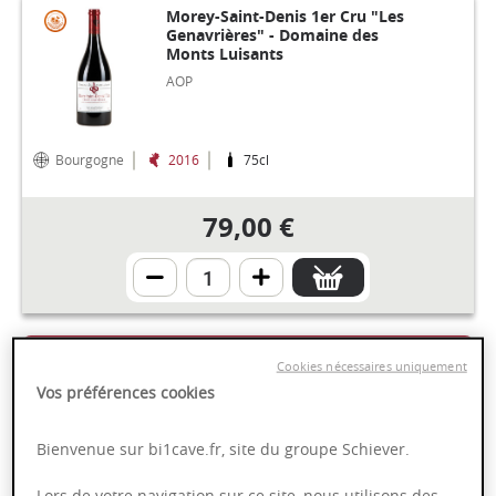
Morey-Saint-Denis 1er Cru "Les
Genavrières" - Domaine des
Monts Luisants
AOP
Bourgogne
2016
75cl
79,00 €
Echezeaux Grand Cru "en
Cookies nécessaires uniquement
Orveaux" - Maison Dominique
Vos préférences cookies
Laurent
AOP
Bienvenue sur bi1cave.fr, site du groupe Schiever.
Lors de votre navigation sur ce site, nous utilisons des