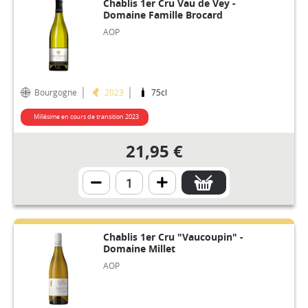
Chablis 1er Cru Vau de Vey -
Domaine Famille Brocard
AOP
Bourgogne
2023
75cl
Millésime en cours de transition 2023
21,95 €
Chablis 1er Cru "Vaucoupin" -
Domaine Millet
AOP