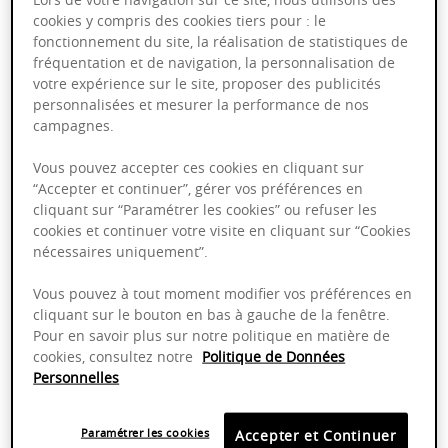
Bourgogne
2013
75cl
cookies y compris des cookies tiers pour : le
fonctionnement du site, la réalisation de statistiques de
fréquentation et de navigation, la personnalisation de
169,95 €
votre expérience sur le site, proposer des publicités
personnalisées et mesurer la performance de nos
campagnes.
Vous pouvez accepter ces cookies en cliquant sur
“Accepter et continuer”, gérer vos préférences en
Clos-Vougeot Grand Cru "La
cliquant sur “Paramétrer les cookies” ou refuser les
Plante Labbe" - Maison
cookies et continuer votre visite en cliquant sur “Cookies
Dominique Laurent
nécessaires uniquement”.
AOP
Vous pouvez à tout moment modifier vos préférences en
cliquant sur le bouton en bas à gauche de la fenêtre.
Bourgogne
2012
75cl
Pour en savoir plus sur notre politique en matière de
cookies, consultez notre
Politique de Données
Personnelles
185,00 €
Paramétrer les cookies
Accepter et Continuer