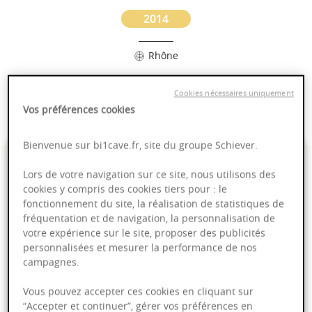
2014
Rhône
Puissant
Cookies nécessaires uniquement
Complexité
Vos préférences cookies
Bienvenue sur bi1cave.fr, site du groupe Schiever.
49,00 €
Lors de votre navigation sur ce site, nous utilisons des
cookies y compris des cookies tiers pour : le
75cl
- soit
65,33 €
/ L
fonctionnement du site, la réalisation de statistiques de
fréquentation et de navigation, la personnalisation de
votre expérience sur le site, proposer des publicités
personnalisées et mesurer la performance de nos
campagnes.
Ajouter au panier
Vous pouvez accepter ces cookies en cliquant sur
“Accepter et continuer”, gérer vos préférences en
Livraison offerte dans nos points de vente