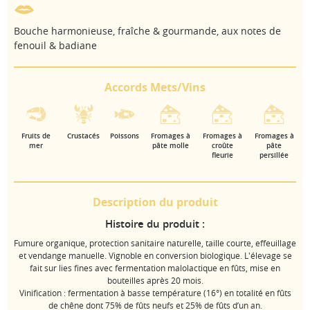
Bouche harmonieuse, fraîche & gourmande, aux notes de
fenouil & badiane
Accords Mets/Vins
Fruits de
Crustacés
Poissons
Fromages à
Fromages à
Fromages à
mer
pâte molle
croûte
pâte
fleurie
persillée
Description du produit
Histoire du produit :
Fumure organique, protection sanitaire naturelle, taille courte, effeuillage
et vendange manuelle. Vignoble en conversion biologique. L'élevage se
fait sur lies fines avec fermentation malolactique en fûts, mise en
bouteilles après 20 mois.
Vinification : fermentation à basse température (16°) en totalité en fûts
de chêne dont 75% de fûts neufs et 25% de fûts d’un an.