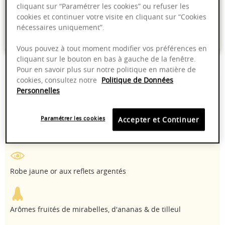
cliquant sur “Paramétrer les cookies” ou refuser les
cookies et continuer votre visite en cliquant sur “Cookies
Emballage anti-casse
nécessaires uniquement”.
Paiement sécurisé
Vous pouvez à tout moment modifier vos préférences en
cliquant sur le bouton en bas à gauche de la fenêtre.
Pour en savoir plus sur notre politique en matière de
cookies, consultez notre
Politique de Données
13,50%
2022 - 2030
Personnelles
Manuelle
Marsanne,
Paramétrer les cookies
Accepter et Continuer
Roussanne
Robe jaune or aux reflets argentés
Arômes fruités de mirabelles, d'ananas & de tilleul