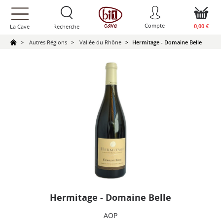
text.skipToContent
text.skipToNavigation
Compte
0,00 €
La Cave
Recherche
Autres Régions
Vallée du Rhône
Hermitage - Domaine Belle
Hermitage - Domaine Belle
AOP