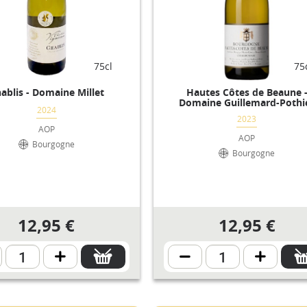
75cl
75
ablis - Domaine Millet
Hautes Côtes de Beaune 
Domaine Guillemard-Pothi
2024
2023
AOP
AOP
Bourgogne
Bourgogne
12,95 €
12,95 €