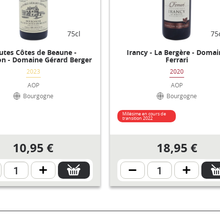
75cl
75
utes Côtes de Beaune -
Irancy - La Bergère - Doma
on - Domaine Gérard Berger
Ferrari
2023
2020
AOP
AOP
Bourgogne
Bourgogne
Millésime en cours de
transition 2022
10,95 €
18,95 €