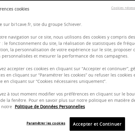
 :
Pertinence
Prix croissant
Prix décroissant
Ordre alphabétique cr
Cookies néces
rences cookies
 sur bi1cave.fr, site du groupe Schiever.
sultats trouvés
otre navigation sur ce site, nous utilisons des cookies y compris de
r : le fonctionnement du site, la réalisation de statistiques de fréqu
tion, la personnalisation de votre expérience sur le site, proposer 
és personnalisées et mesurer la performance de nos campagnes.
ez accepter ces cookies en cliquant sur “Accepter et continuer”, gé
es en cliquant sur “Paramétrer les cookies” ou refuser les cookies 
ite en cliquant sur “Cookies nécessaires uniquement”.
ez à tout moment modifier vos préférences en cliquant sur le bou
de la fenêtre. Pour en savoir plus sur notre politique en matière d
z notre
Politique de Données Personnelles
75cl
75
Paramétrer les cookies
Accepter et Continuer
 Chablis - Domaine Millet
Beaune 1er Cru - Les Grèves