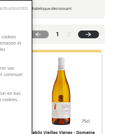
oissant
saires uniquement
Ordre alphabétique décroissant
(current)
1
2
s cookies
entation et
des
rer vos
et continuer
ton en bas
e cookies,
cl
75cl
 -
Chablis Vieilles Vignes - Domaine