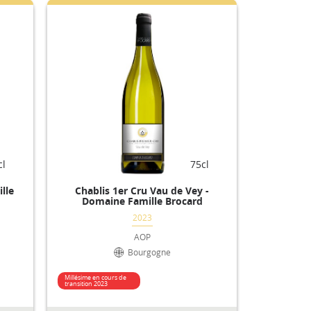
cl
75cl
lle
Chablis 1er Cru Vau de Vey -
Domaine Famille Brocard
2023
AOP
Bourgogne
Millésime en cours de
transition 2023