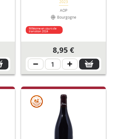
2023
AOP
Bourgogne
Millésime en cours de
transition 2024
8,95 €