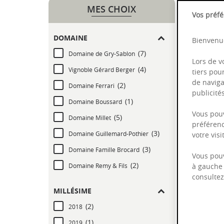
MES CHOIX
Trier par
Vos préfé
DOMAINE
Bienvenue
(7)
Domaine de Gry-Sablon
27
Ré
Lors de v
(4)
Vignoble Gérard Berger
tiers pou
de naviga
(2)
Domaine Ferrari
publicit
(1)
Domaine Boussard
Vous pouv
(5)
Domaine Millet
préférenc
(3)
Domaine Guillemard-Pothier
votre vis
(3)
Domaine Famille Brocard
Vous pouv
(2)
Domaine Remy & Fils
à gauche 
consulte
MILLÉSIME
(2)
2018
Petit
(1)
2019