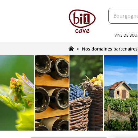
text.skipToContent
text.skipToNavigation
VINS DE BO
Nos domaines partenaires