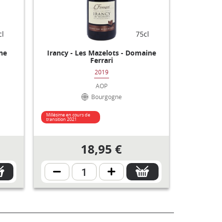
cl
75cl
ine
Irancy - Les Mazelots - Domaine
Ferrari
2019
AOP
Bourgogne
Millésime en cours de
transition 2021
18,95 €