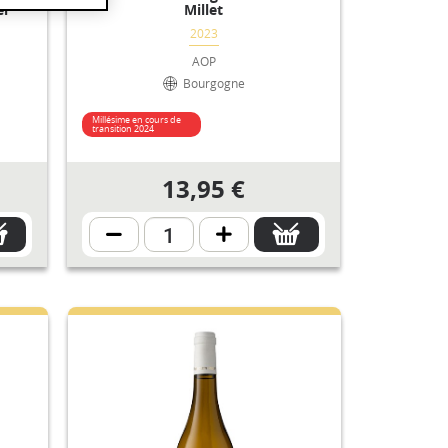
er
Millet
2023
AOP
Bourgogne
Millésime en cours de
transition 2024
13,95 €