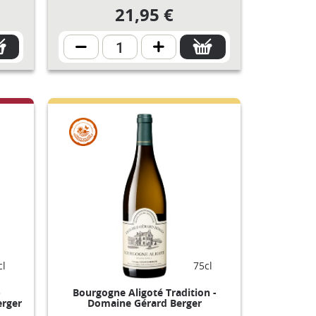
21,95 €
cl
75cl
-
Bourgogne Aligoté Tradition -
erger
Domaine Gérard Berger