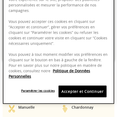
personnalisées et mesurer la performance de nos
campagnes.
Millésime en cours de transition 2023
Vous pouvez accepter ces cookies en cliquant sur
“Accepter et continuer”, gérer vos préférences en
cliquant sur “Paramétrer les cookies” ou refuser les
Livraison offerte dans nos points de vente
cookies et continuer votre visite en cliquant sur “Cookies
Emballage anti-casse
nécessaires uniquement”.
Paiement sécurisé
Vous pouvez à tout moment modifier vos préférences en
cliquant sur le bouton en bas à gauche de la fenêtre.
Pour en savoir plus sur notre politique en matière de
cookies, consultez notre
Politique de Données
Personnelles
13,00%
Presurage
pneumatique
Paramétrer les cookies
Accepter et Continuer
10 - 14°C
2025 - 2032
Manuelle
Chardonnay