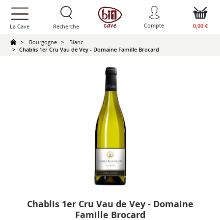
text.skipToContent
text.skipToNavigation
Compte
0,00 €
La Cave
Recherche
Bourgogne
Blanc
Chablis 1er Cru Vau de Vey - Domaine Famille Brocard
Chablis 1er Cru Vau de Vey - Domaine
Famille Brocard