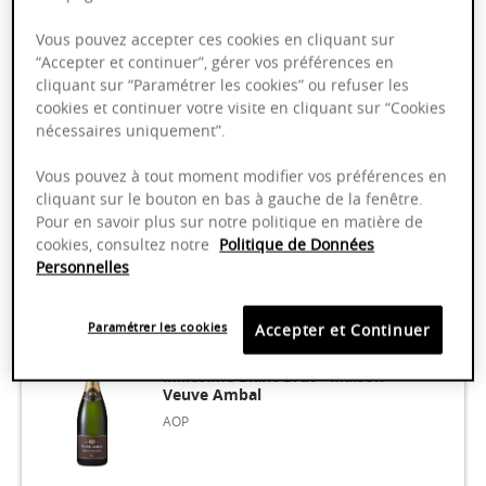
Crémant de Bourgogne Blanc
Brut Tradition - Maison Paul
Vous pouvez accepter ces cookies en cliquant sur
Chollet
“Accepter et continuer”, gérer vos préférences en
AOP
cliquant sur “Paramétrer les cookies” ou refuser les
cookies et continuer votre visite en cliquant sur “Cookies
nécessaires uniquement”.
Bourgogne
75cl
Vous pouvez à tout moment modifier vos préférences en
cliquant sur le bouton en bas à gauche de la fenêtre.
9,79 €
Pour en savoir plus sur notre politique en matière de
cookies, consultez notre
Politique de Données
Personnelles
Paramétrer les cookies
Accepter et Continuer
Crémant de Bourgogne
Millésimé Blanc Brut - Maison
Veuve Ambal
AOP