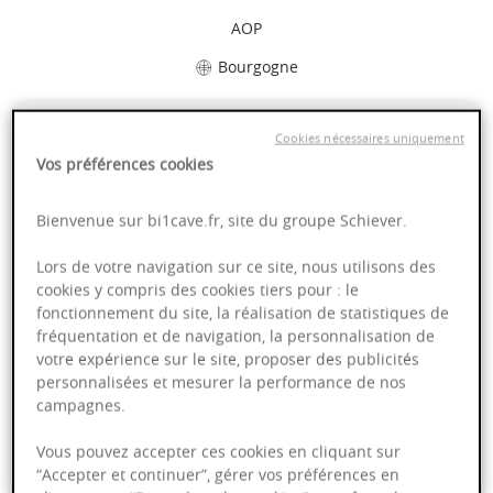
AOP
Bourgogne
9,95 €
Cookies nécessaires uniquement
Vos préférences cookies
75cl
- soit
13,27 €
/ L
Bienvenue sur bi1cave.fr, site du groupe Schiever.
Lors de votre navigation sur ce site, nous utilisons des
cookies y compris des cookies tiers pour : le
Ajouter au panier
fonctionnement du site, la réalisation de statistiques de
fréquentation et de navigation, la personnalisation de
votre expérience sur le site, proposer des publicités
Livraison offerte dans nos points de vente
personnalisées et mesurer la performance de nos
campagnes.
Emballage anti-casse
Vous pouvez accepter ces cookies en cliquant sur
Paiement sécurisé
“Accepter et continuer”, gérer vos préférences en