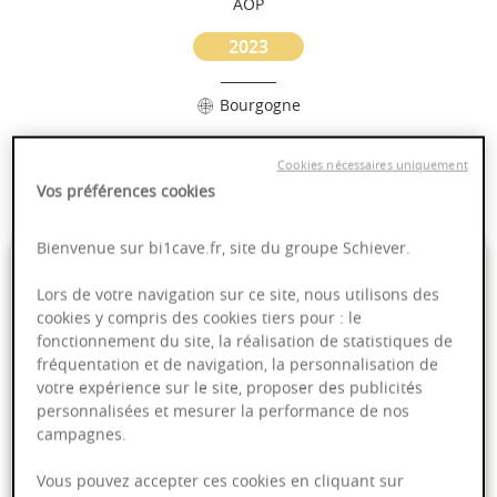
AOP
2023
Bourgogne
Puissant
Cookies nécessaires uniquement
Complexité
Vos préférences cookies
Bienvenue sur bi1cave.fr, site du groupe Schiever.
10,95 €
Lors de votre navigation sur ce site, nous utilisons des
cookies y compris des cookies tiers pour : le
75cl
- soit
14,60 €
/ L
fonctionnement du site, la réalisation de statistiques de
fréquentation et de navigation, la personnalisation de
votre expérience sur le site, proposer des publicités
personnalisées et mesurer la performance de nos
campagnes.
Ajouter au panier
Vous pouvez accepter ces cookies en cliquant sur