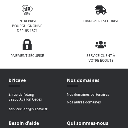
ENTREPRISE
TRANSPORT SÉCURISÉ
BOURGUIGNONNE
DEPUIS 1871
PAIEMENT SÉCURISÉ
SERVICE CLIENT À
VOTRE ÉCOUTE
bi1cave
Nos domaines
ZI rue de l’étang
Nos domaines partenaires
89205 Avallon Cedex
Nos autres domaines
serviceclient@bi1cave.fr
Besoin d'aide
Qui sommes-nous