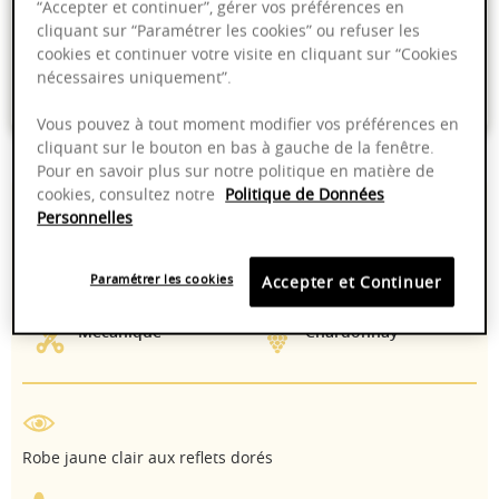
“Accepter et continuer”, gérer vos préférences en
Livraison offerte dans nos points de vente
cliquant sur “Paramétrer les cookies” ou refuser les
cookies et continuer votre visite en cliquant sur “Cookies
Emballage anti-casse
nécessaires uniquement”.
Paiement sécurisé
Vous pouvez à tout moment modifier vos préférences en
cliquant sur le bouton en bas à gauche de la fenêtre.
Pour en savoir plus sur notre politique en matière de
cookies, consultez notre
Politique de Données
12,50%
Cuve inox
Personnelles
thermorégulée
10-12°C
A boire maintenant
Paramétrer les cookies
Accepter et Continuer
Mécanique
Chardonnay
Robe jaune clair aux reflets dorés