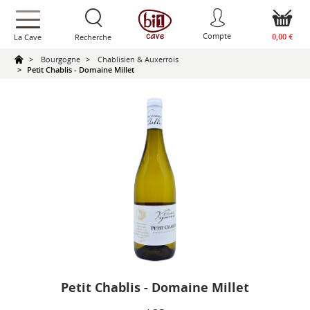
text.skipToContent
text.skipToNavigation
Compte
0,00 €
La Cave
Recherche
Bourgogne
Chablisien & Auxerrois
Petit Chablis - Domaine Millet
Petit Chablis - Domaine Millet