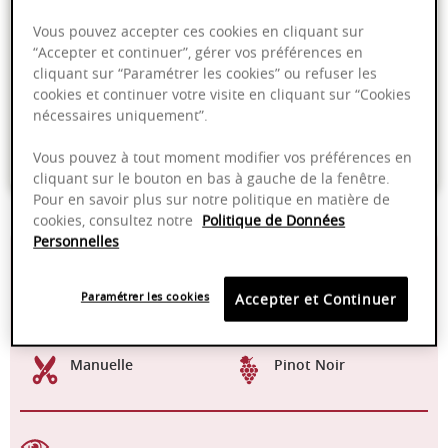
Ajouter au panier
Vous pouvez accepter ces cookies en cliquant sur
“Accepter et continuer”, gérer vos préférences en
cliquant sur “Paramétrer les cookies” ou refuser les
Livraison offerte dans nos points de vente
cookies et continuer votre visite en cliquant sur “Cookies
nécessaires uniquement”.
Emballage anti-casse
Vous pouvez à tout moment modifier vos préférences en
Paiement sécurisé
cliquant sur le bouton en bas à gauche de la fenêtre.
Pour en savoir plus sur notre politique en matière de
cookies, consultez notre
Politique de Données
Personnelles
13,00%
Fût de chêne
Paramétrer les cookies
Accepter et Continuer
16 - 18°C
2025 - 2030
Manuelle
Pinot Noir