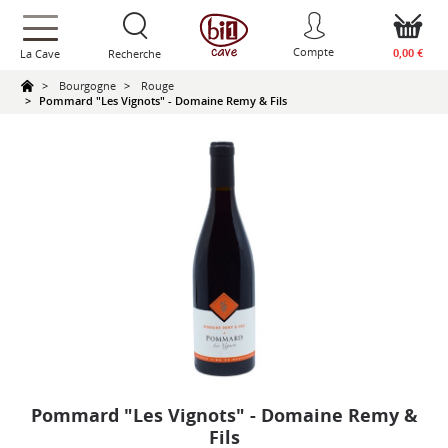
text.skipToContent
text.skipToNavigation
Compte
0,00 €
La Cave
Recherche
Bourgogne
Rouge
Pommard "Les Vignots" - Domaine Remy & Fils
Pommard "Les Vignots" - Domaine Remy &
Fils