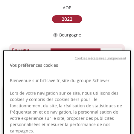
AOP
2022
Bourgogne
Puissant
Complexité
Cookies nécessaires uniquement
Epicé
Vos préférences cookies
Fruité
Bienvenue sur bi1cave.fr, site du groupe Schiever.
35,00 €
Lors de votre navigation sur ce site, nous utilisons des
cookies y compris des cookies tiers pour : le
fonctionnement du site, la réalisation de statistiques de
75cl
- soit
46,67 €
/ L
fréquentation et de navigation, la personnalisation de
votre expérience sur le site, proposer des publicités
personnalisées et mesurer la performance de nos
campagnes.