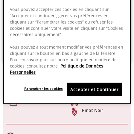
Vous pouvez accepter ces cookies en cliquant sur
Millésime en cours de transition 2022
“Accepter et continuer”, gérer vos préférences en
cliquant sur “Paramétrer les cookies” ou refuser les
cookies et continuer votre visite en cliquant sur “Cookies
Livraison offerte dans nos points de vente
nécessaires uniquement”.
Emballage anti-casse
Vous pouvez à tout moment modifier vos préférences en
Paiement sécurisé
cliquant sur le bouton en bas à gauche de la fenêtre.
Pour en savoir plus sur notre politique en matière de
cookies, consultez notre
Politique de Données
Personnelles
13,80%
Fût de chêne de
600L
Paramétrer les cookies
Accepter et Continuer
2022 - 2030
Manuelle
Pinot Noir