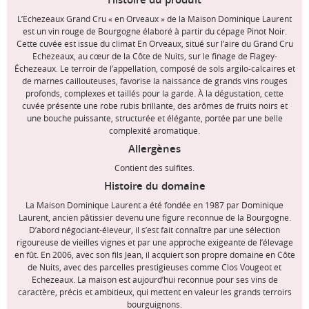
L’Echezeaux Grand Cru « en Orveaux » de la Maison Dominique Laurent
est un vin rouge de Bourgogne élaboré à partir du cépage Pinot Noir.
Cette cuvée est issue du climat En Orveaux, situé sur l’aire du Grand Cru
Echezeaux, au cœur de la Côte de Nuits, sur le finage de Flagey-
Échezeaux. Le terroir de l’appellation, composé de sols argilo-calcaires et
de marnes caillouteuses, favorise la naissance de grands vins rouges
profonds, complexes et taillés pour la garde. À la dégustation, cette
cuvée présente une robe rubis brillante, des arômes de fruits noirs et
une bouche puissante, structurée et élégante, portée par une belle
complexité aromatique.
Allergènes
Contient des sulfites.
Histoire du domaine
La Maison Dominique Laurent a été fondée en 1987 par Dominique
Laurent, ancien pâtissier devenu une figure reconnue de la Bourgogne.
D’abord négociant-éleveur, il s’est fait connaître par une sélection
rigoureuse de vieilles vignes et par une approche exigeante de l’élevage
en fût. En 2006, avec son fils Jean, il acquiert son propre domaine en Côte
de Nuits, avec des parcelles prestigieuses comme Clos Vougeot et
Echezeaux. La maison est aujourd’hui reconnue pour ses vins de
caractère, précis et ambitieux, qui mettent en valeur les grands terroirs
bourguignons.