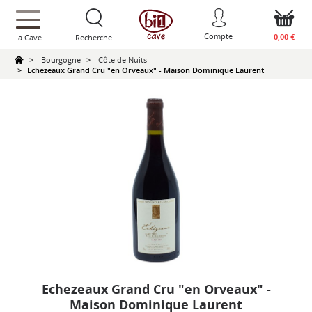
text.skipToContent
text.skipToNavigation
Compte
0,00 €
La Cave
Recherche
Bourgogne
Côte de Nuits
Echezeaux Grand Cru "en Orveaux" - Maison Dominique Laurent
Echezeaux Grand Cru "en Orveaux" -
Maison Dominique Laurent