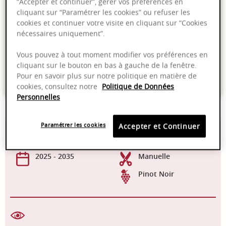
“Accepter et continuer”, gérer vos préférences en
Ajouter au panier
cliquant sur “Paramétrer les cookies” ou refuser les
cookies et continuer votre visite en cliquant sur “Cookies
nécessaires uniquement”.
Livraison offerte dans nos points de vente
Vous pouvez à tout moment modifier vos préférences en
Emballage anti-casse
cliquant sur le bouton en bas à gauche de la fenêtre.
Pour en savoir plus sur notre politique en matière de
Paiement sécurisé
cookies, consultez notre
Politique de Données
Personnelles
Paramétrer les cookies
Accepter et Continuer
13,00%
16-18°C
2025 - 2035
Manuelle
Pinot Noir