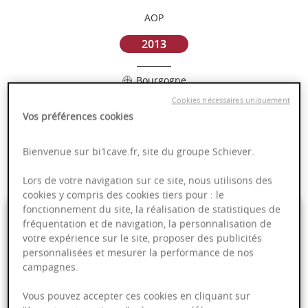
AOP
2013
Bourgogne
Cookies nécessaires uniquement
Puissant
Vos préférences cookies
Complexité
Epicé
Bienvenue sur bi1cave.fr, site du groupe Schiever.
Fruité
Lors de votre navigation sur ce site, nous utilisons des
cookies y compris des cookies tiers pour : le
169,95 €
fonctionnement du site, la réalisation de statistiques de
fréquentation et de navigation, la personnalisation de
votre expérience sur le site, proposer des publicités
75cl
- soit
226,60 €
/ L
personnalisées et mesurer la performance de nos
campagnes.
Vous pouvez accepter ces cookies en cliquant sur