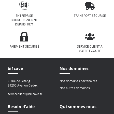
ENTREPRISE
TRANSPORT SÉCURISÉ
BOURGUIGNONNE
DEPUIS 1871
PAIEMENT SÉCURISÉ
SERVICE CLIENT À
VOTRE ÉCOUTE
bi1cave
Nos domaines
ZI rue de l’étang
Nos domaines partenaires
89205 Avallon Cedex
Nos autres domaines
serviceclient@bi1cave.fr
Besoin d'aide
Qui sommes-nous