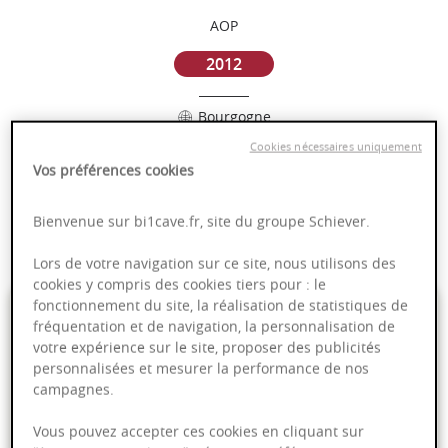
AOP
2012
Bourgogne
Cookies nécessaires uniquement
Puissant
Vos préférences cookies
Complexité
Epicé
Bienvenue sur bi1cave.fr, site du groupe Schiever.
Fruité
Lors de votre navigation sur ce site, nous utilisons des
cookies y compris des cookies tiers pour : le
185,00 €
fonctionnement du site, la réalisation de statistiques de
fréquentation et de navigation, la personnalisation de
votre expérience sur le site, proposer des publicités
75cl
- soit
246,67 €
/ L
personnalisées et mesurer la performance de nos
campagnes.
Vous pouvez accepter ces cookies en cliquant sur