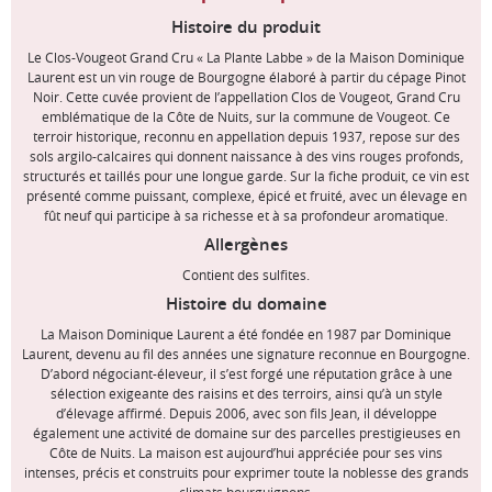
Histoire du produit
Le Clos-Vougeot Grand Cru « La Plante Labbe » de la Maison Dominique
Laurent est un vin rouge de Bourgogne élaboré à partir du cépage Pinot
Noir. Cette cuvée provient de l’appellation Clos de Vougeot, Grand Cru
emblématique de la Côte de Nuits, sur la commune de Vougeot. Ce
terroir historique, reconnu en appellation depuis 1937, repose sur des
sols argilo-calcaires qui donnent naissance à des vins rouges profonds,
structurés et taillés pour une longue garde. Sur la fiche produit, ce vin est
présenté comme puissant, complexe, épicé et fruité, avec un élevage en
fût neuf qui participe à sa richesse et à sa profondeur aromatique.
Allergènes
Contient des sulfites.
Histoire du domaine
La Maison Dominique Laurent a été fondée en 1987 par Dominique
Laurent, devenu au fil des années une signature reconnue en Bourgogne.
D’abord négociant-éleveur, il s’est forgé une réputation grâce à une
sélection exigeante des raisins et des terroirs, ainsi qu’à un style
d’élevage affirmé. Depuis 2006, avec son fils Jean, il développe
également une activité de domaine sur des parcelles prestigieuses en
Côte de Nuits. La maison est aujourd’hui appréciée pour ses vins
intenses, précis et construits pour exprimer toute la noblesse des grands