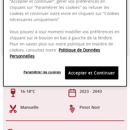
“Accepter et continuer”, gérer vos préférences en
Ajouter au panier
cliquant sur “Paramétrer les cookies” ou refuser les
cookies et continuer votre visite en cliquant sur “Cookies
nécessaires uniquement”.
Livraison offerte dans nos points de vente
Vous pouvez à tout moment modifier vos préférences en
Emballage anti-casse
cliquant sur le bouton en bas à gauche de la fenêtre.
Pour en savoir plus sur notre politique en matière de
Paiement sécurisé
cookies, consultez notre
Politique de Données
Personnelles
Paramétrer les cookies
Accepter et Continuer
13,50%
Élevage en fût de
neuf
16-18°C
2023 - 2043
Manuelle
Pinot Noir