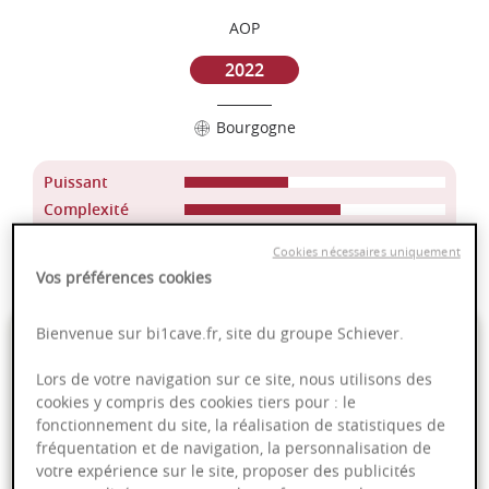
AOP
2022
Bourgogne
Puissant
Complexité
Epicé
Cookies nécessaires uniquement
Fruité
Vos préférences cookies
85,00 €
Bienvenue sur bi1cave.fr, site du groupe Schiever.
Lors de votre navigation sur ce site, nous utilisons des
75cl
- soit
113,33 €
/ L
cookies y compris des cookies tiers pour : le
fonctionnement du site, la réalisation de statistiques de
fréquentation et de navigation, la personnalisation de
votre expérience sur le site, proposer des publicités