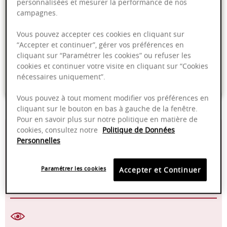
personnalisées et mesurer la performance de nos
Ajouter au panier
campagnes.
Vous pouvez accepter ces cookies en cliquant sur
Livraison offerte dans nos points de vente
“Accepter et continuer”, gérer vos préférences en
cliquant sur “Paramétrer les cookies” ou refuser les
Emballage anti-casse
cookies et continuer votre visite en cliquant sur “Cookies
nécessaires uniquement”.
Paiement sécurisé
Vous pouvez à tout moment modifier vos préférences en
cliquant sur le bouton en bas à gauche de la fenêtre.
Pour en savoir plus sur notre politique en matière de
13,50%
16-18°C
cookies, consultez notre
Politique de Données
Personnelles
2024 - 2028
Manuelle
Paramétrer les cookies
Accepter et Continuer
Pinot Noir