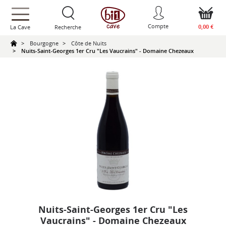
text.skipToContent
text.skipToNavigation
Compte
0,00 €
La Cave
Recherche
Bourgogne
Côte de Nuits
Nuits-Saint-Georges 1er Cru "Les Vaucrains" - Domaine Chezeaux
Nuits-Saint-Georges 1er Cru "Les
Vaucrains" - Domaine Chezeaux