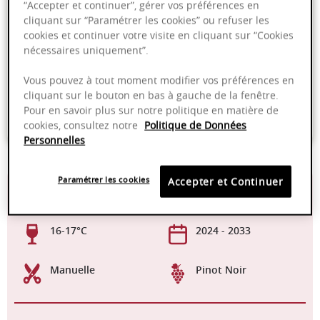
“Accepter et continuer”, gérer vos préférences en
PRODUIT INDISPONIBLE
cliquant sur “Paramétrer les cookies” ou refuser les
cookies et continuer votre visite en cliquant sur “Cookies
nécessaires uniquement”.
Livraison offerte dans nos points de vente
Vous pouvez à tout moment modifier vos préférences en
Emballage anti-casse
cliquant sur le bouton en bas à gauche de la fenêtre.
Pour en savoir plus sur notre politique en matière de
Paiement sécurisé
cookies, consultez notre
Politique de Données
Personnelles
Paramétrer les cookies
Accepter et Continuer
13,00%
Fûts de chêne
Français
16-17°C
2024 - 2033
Manuelle
Pinot Noir