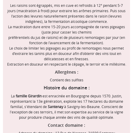
Les raisins sont égrappés, mis en cuve et refroidis à 12° pendant 5-7
jours (macération à froid) pour extraire les arômes primaires. Puis sous
l’action des levures naturellement présentes dans le raisin (levures
indigènes), la fermentation alcoolique commence.
La macération dure entre 15-20 jours accompagnée de rares pigeages
(juste pour casser les chemins
préférentiels du jus de raisins) et de plusieurs remontages par jour (en
fonction de l’avancement de la fermentation).
Le choix de limiter les pigeages au profit de remontages nous permet
d’extraire les tanins plus en douceur afin d’obtenir des vins tout en
délicatesses et en finesses.
Extraction en douceur en respectant le cépage, le terroir et le millésime.
Allergènes :
Contient des sulfites
Histoire du domaine :
La
famille Girardin
est enracinée en Bourgogne depuis 1570. Justin,
représentant la 13e génération, exploite les 17 hectares du domaine
familial, s'étendant de
Santenay
à Savigny-les-Beaune. Conscient de
l'exception de ces terroirs, il met son expertise au service de la vigne
pour produire chaque année des vins de qualité optimale.
Contact domaine :