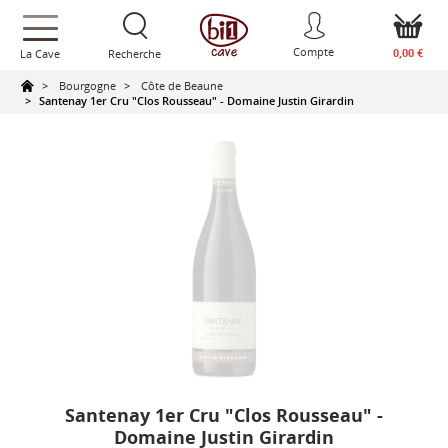
text.skipToContent
text.skipToNavigation
Compte
0,00 €
La Cave
Recherche
Bourgogne
Côte de Beaune
Santenay 1er Cru "Clos Rousseau" - Domaine Justin Girardin
Santenay 1er Cru "Clos Rousseau" -
Domaine Justin Girardin