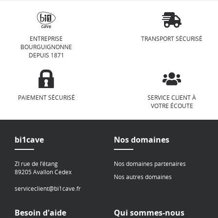
ENTREPRISE
TRANSPORT SÉCURISÉ
BOURGUIGNONNE
DEPUIS 1871
PAIEMENT SÉCURISÉ
SERVICE CLIENT À
VOTRE ÉCOUTE
bi1cave
Nos domaines
ZI rue de l’étang
Nos domaines partenaires
89205 Avallon Cedex
Nos autres domaines
serviceclient@bi1cave.fr
Besoin d'aide
Qui sommes-nous