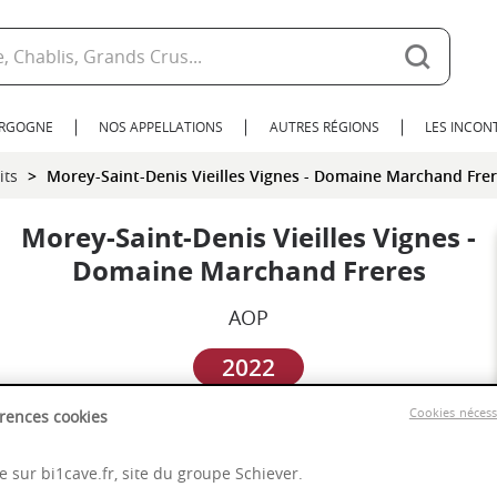
URGOGNE
NOS APPELLATIONS
AUTRES RÉGIONS
LES INCO
its
Morey-Saint-Denis Vieilles Vignes - Domaine Marchand Fre
Morey-Saint-Denis Vieilles Vignes -
Domaine Marchand Freres
AOP
2022
Cookies néces
rences cookies
Bourgogne
 sur bi1cave.fr, site du groupe Schiever.