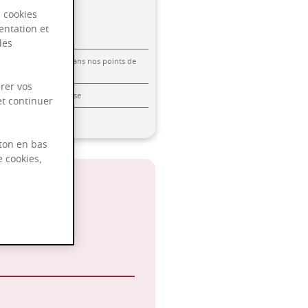
s cookies
entation et
des
Livraison offerte dans nos points de
vente
rer vos
Emballage anti-casse
et continuer
Paiement sécurisé
ton en bas
e cookies,
 2030