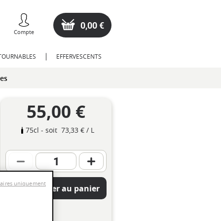
0,00 €
Compte
NTOURNABLES
EFFERVESCENTS
res
55,00 €
75cl
- soit
73,33 €
/ L
saires uniquement
Ajouter au panier