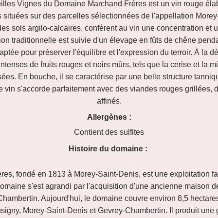
lles Vignes du Domaine Marchand Frères est un vin rouge élabo
 situées sur des parcelles sélectionnées de l'appellation Morey-
es sols argilo-calcaires, confèrent au vin une concentration et
ion traditionnelle est suivie d'un élevage en fûts de chêne pen
ptée pour préserver l'équilibre et l'expression du terroir. À la 
tenses de fruits rouges et noirs mûrs, tels que la cerise et la
ées. En bouche, il se caractérise par une belle structure tanniqu
Ce vin s'accorde parfaitement avec des viandes rouges grillées,
affinés.
Allergènes :
Contient des sulfites
Histoire du domaine :
s, fondé en 1813 à Morey-Saint-Denis, est une exploitation fami
omaine s'est agrandi par l'acquisition d'une ancienne maison d
hambertin. Aujourd'hui, le domaine couvre environ 8,5 hectares 
igny, Morey-Saint-Denis et Gevrey-Chambertin. Il produit une 