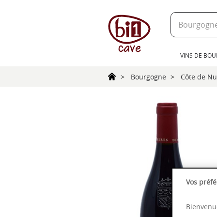
text.skipToContent
text.skipToNavigation
VINS DE BO
Bourgogne
Côte de Nu
Vos préfé
Bienvenue