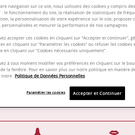
otre navigation sur ce site, nous utilisons des cookies y compris de
r : le fonctionnement du site, la réalisation de statistiques de fréqu
tion, la personnalisation de votre expérience sur le site, proposer 
Puissant
és personnalisées et mesurer la performance de nos campagnes.
Complexité
ez accepter ces cookies en cliquant sur “Accepter et continuer”, gé
Epicé
es en cliquant sur “Paramétrer les cookies” ou refuser les cookies 
ite en cliquant sur “Cookies nécessaires uniquement”.
Fruité
ez à tout moment modifier vos préférences en cliquant sur le bou
de la fenêtre. Pour en savoir plus sur notre politique en matière d
z notre
Politique de Données Personnelles
16 - 18 °C
2025 -
Paramétrer les cookies
Accepter et Continuer
Pinot Noir