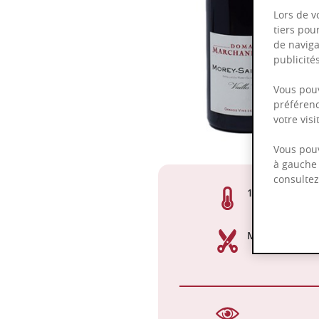
Lors de v
tiers pou
de naviga
publicit
Vous pouv
préférenc
votre vis
Vous pouv
à gauche 
consulte
13,50%
Manuelle