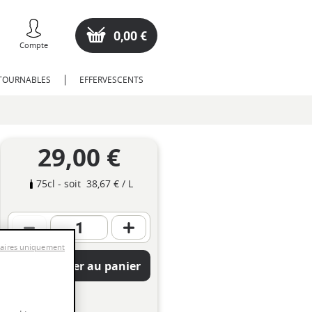
0,00 €
Compte
NTOURNABLES
EFFERVESCENTS
29,00 €
75cl
- soit
38,67 €
/ L
saires uniquement
Ajouter au panier