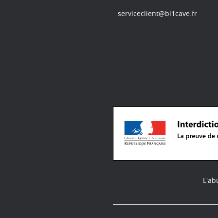
serviceclient@bi1cave.fr
L'ab