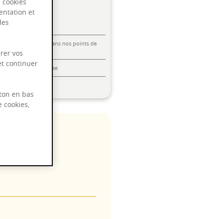
s cookies
entation et
des
Livraison offerte dans nos points de
vente
rer vos
et continuer
Emballage anti-casse
Paiement sécurisé
ton en bas
e cookies,
 2028