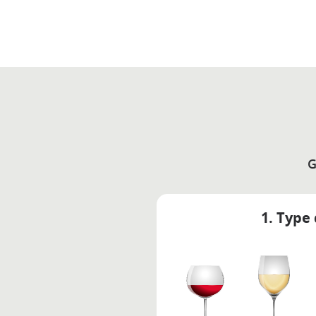
G
1. Type 