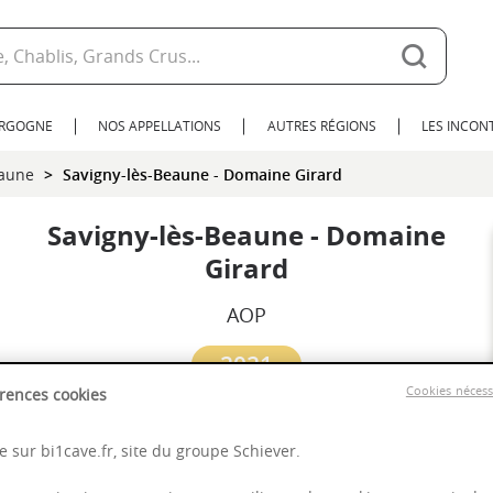
URGOGNE
NOS APPELLATIONS
AUTRES RÉGIONS
LES INCO
eaune
Savigny-lès-Beaune - Domaine Girard
Savigny-lès-Beaune - Domaine
Girard
AOP
2021
Cookies néces
rences cookies
Bourgogne
 sur bi1cave.fr, site du groupe Schiever.