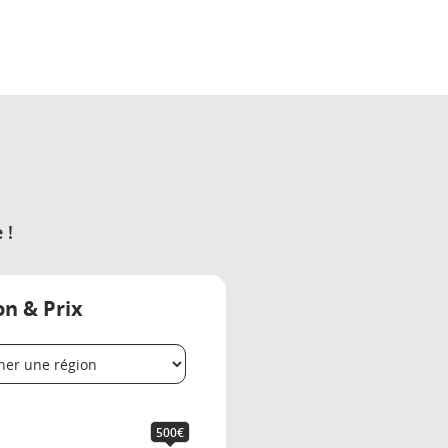
 !
on & Prix
500€