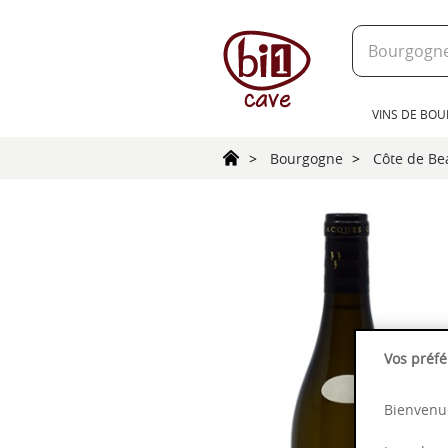
text.skipToContent
text.skipToNavigation
VINS DE BO
Bourgogne
Côte de B
Vos préfé
Bienvenue