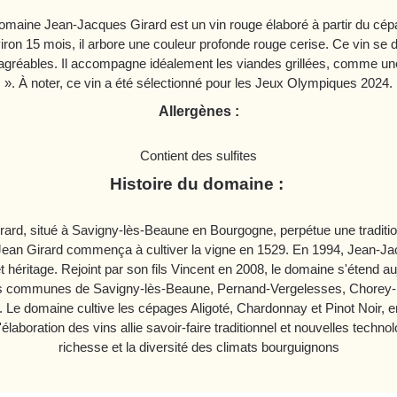
aine Jean-Jacques Girard est un vin rouge élaboré à partir du cépage
ron 15 mois, il arbore une couleur profonde rouge cerise. Ce vin se 
 agréables. Il accompagne idéalement les viandes grillées, comme u
». À noter, ce vin a été sélectionné pour les Jeux Olympiques 2024.
Allergènes :
Contient des sulfites
Histoire du domaine :
d, situé à Savigny-lès-Beaune en Bourgogne, perpétue une tradition 
 Jean Girard commença à cultiver la vigne en 1529. En 1994, Jean-J
 héritage. Rejoint par son fils Vincent en 2008, le domaine s'étend au
 les communes de Savigny-lès-Beaune, Pernand-Vergelesses, Chorey-
Le domaine cultive les cépages Aligoté, Chardonnay et Pinot Noir, e
'élaboration des vins allie savoir-faire traditionnel et nouvelles technol
richesse et la diversité des climats bourguignons