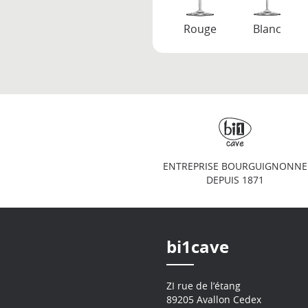
Rouge
Blanc
ENTREPRISE BOURGUIGNONNE
DEPUIS 1871
bi1cave
ZI rue de l’étang
89205 Avallon Cedex