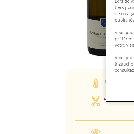
Lors de v
tiers pou
de naviga
publicit
Vous pouv
préférenc
votre vis
Vous pouv
à gauche 
consulte
13,00%
Manuelle