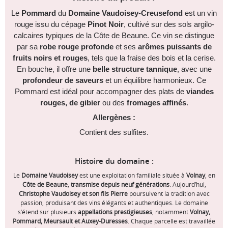
Le
Pommard
du
Domaine Vaudoisey-Creusefond
est un vin
rouge issu du cépage
Pinot Noir
, cultivé sur des sols argilo-
calcaires typiques de la Côte de Beaune. Ce vin se distingue
par sa
robe rouge profonde
et ses
arômes puissants de
fruits noirs et rouges
, tels que la fraise des bois et la cerise.
En bouche, il offre une
belle structure tannique
, avec une
profondeur de saveurs
et un équilibre harmonieux. Ce
Pommard est idéal pour accompagner des plats de
viandes
rouges, de gibier
ou des
fromages affinés
.​
Allergènes :
Contient des sulfites.​
Histoire du domaine :
Le
Domaine Vaudoisey
est une exploitation familiale située à
Volnay
, en
Côte de Beaune
,
transmise depuis neuf générations
. Aujourd’hui,
Christophe Vaudoisey et son fils Pierre
poursuivent la tradition avec
passion, produisant des vins élégants et authentiques. Le domaine
s’étend sur plusieurs
appellations prestigieuses
, notamment
Volnay,
Pommard, Meursault et Auxey-Duresses
. Chaque parcelle est travaillée