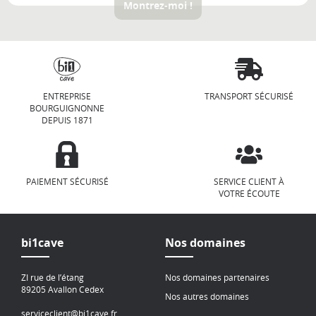
Montrez-moi !
ENTREPRISE
TRANSPORT SÉCURISÉ
BOURGUIGNONNE
DEPUIS 1871
PAIEMENT SÉCURISÉ
SERVICE CLIENT À
VOTRE ÉCOUTE
bi1cave
Nos domaines
ZI rue de l’étang
Nos domaines partenaires
89205 Avallon Cedex
Nos autres domaines
serviceclient@bi1cave.fr