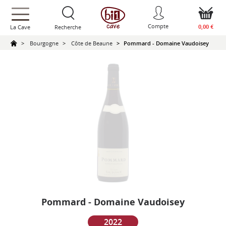
text.skipToContent
text.skipToNavigation
Compte
0,00 €
La Cave
Recherche
Bourgogne
Côte de Beaune
Pommard - Domaine Vaudoisey
Pommard - Domaine Vaudoisey
2022