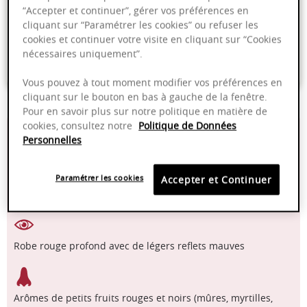
“Accepter et continuer”, gérer vos préférences en
Livraison offerte dans nos points de vente
cliquant sur “Paramétrer les cookies” ou refuser les
Emballage anti-casse
cookies et continuer votre visite en cliquant sur “Cookies
nécessaires uniquement”.
Paiement sécurisé
Vous pouvez à tout moment modifier vos préférences en
cliquant sur le bouton en bas à gauche de la fenêtre.
Pour en savoir plus sur notre politique en matière de
cookies, consultez notre
Politique de Données
14 - 16 °C
2024 - 2034
Personnelles
Manuelle
Pinot Noir
Paramétrer les cookies
Accepter et Continuer
Robe rouge profond avec de légers reflets mauves
Arômes de petits fruits rouges et noirs (mûres, myrtilles,