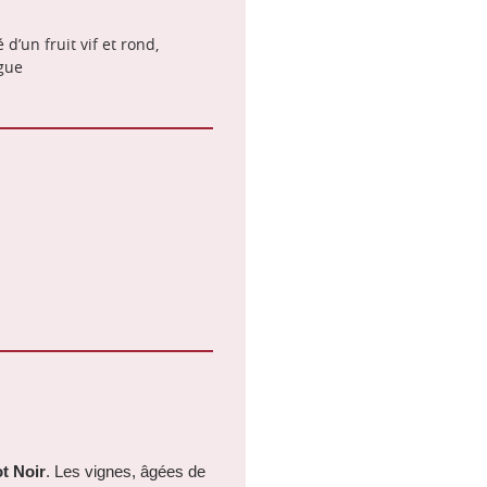
 d’un fruit vif et rond,
gue
t Noir
. Les vignes, âgées de