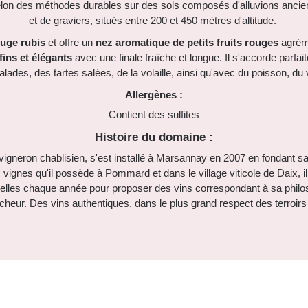
selon des méthodes durables sur des sols composés d'alluvions ancien
et de graviers, situés entre 200 et 450 mètres d'altitude.
uge rubis
et offre un
nez aromatique de petits fruits rouges
agréme
fins et élégants
avec une finale fraîche et longue. Il s'accorde parfa
lades, des tartes salées, de la volaille, ainsi qu'avec du poisson, d
Allergènes :
Contient des sulfites
Histoire du domaine :
un vigneron chablisien, s'est installé à Marsannay en 2007 en fondant
 vignes qu'il possède à Pommard et dans le village viticole de Daix, i
lles chaque année pour proposer des vins correspondant à sa philos
fraîcheur. Des vins authentiques, dans le plus grand respect des terroir