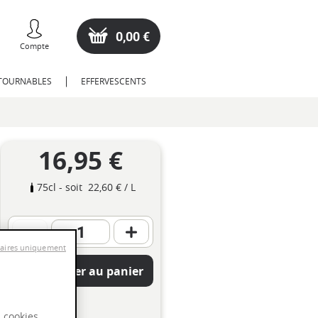
0,00 €
Compte
NTOURNABLES
EFFERVESCENTS
16,95 €
75cl
- soit
22,60 €
/ L
saires uniquement
Ajouter au panier
s cookies