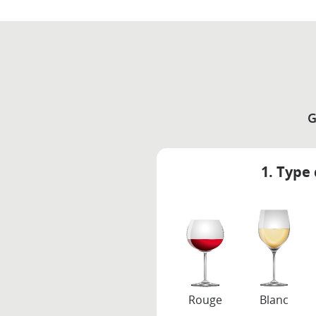
G
1. Type 
Rouge
Blanc