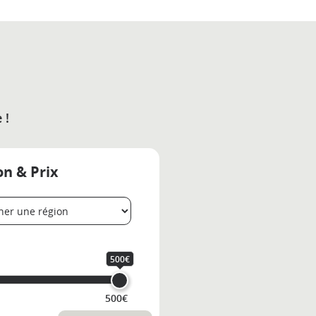
 !
on & Prix
500€
500€