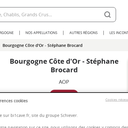
URGOGNE
NOS APPELLATIONS
AUTRES RÉGIONS
LES INCO
Bourgogne Côte d'Or - Stéphane Brocard
Bourgogne Côte d'Or - Stéphane
Brocard
AOP
2021
Cookies néces
rences cookies
Bourgogne
 sur bi1cave.fr, site du groupe Schiever.
otre navigation sur ce site, nous utilisons des cookies y compris de