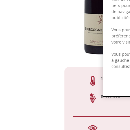
tiers pou
de naviga
publicit
Vous pouv
préférenc
votre vis
Vous pouv
à gauche 
consulte
13,00%
pinot noir