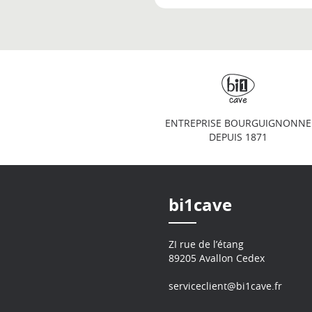
ENTREPRISE BOURGUIGNONNE
DEPUIS 1871
bi1cave
ZI rue de l’étang
89205 Avallon Cedex
serviceclient@bi1cave.fr