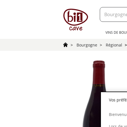
text.skipToContent
text.skipToNavigation
VINS DE BO
Bourgogne
Régional
Vos préfé
Bienvenue
Lors de v