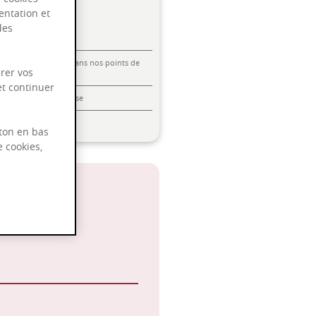
entation et
des
Livraison offerte dans nos points de
rer vos
vente
et continuer
Emballage anti-casse
Paiement sécurisé
ton en bas
e cookies,
 2028