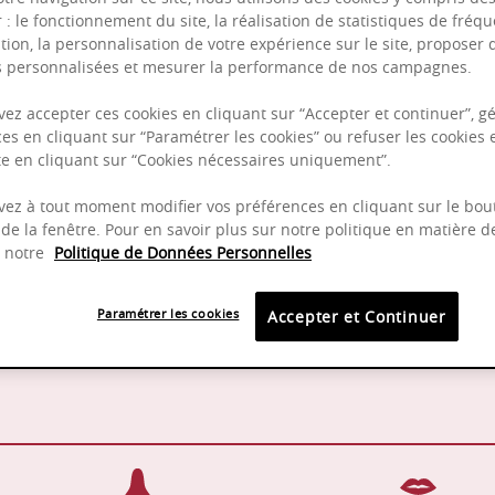
r : le fonctionnement du site, la réalisation de statistiques de fréqu
tion, la personnalisation de votre expérience sur le site, proposer 
és personnalisées et mesurer la performance de nos campagnes.
Puissant
ez accepter ces cookies en cliquant sur “Accepter et continuer”, gé
Complexité
es en cliquant sur “Paramétrer les cookies” ou refuser les cookies 
Epicé
ite en cliquant sur “Cookies nécessaires uniquement”.
Fruité
ez à tout moment modifier vos préférences en cliquant sur le bou
de la fenêtre. Pour en savoir plus sur notre politique en matière d
z notre
Politique de Données Personnelles
12 - 16°C
2025 -
Paramétrer les cookies
Accepter et Continuer