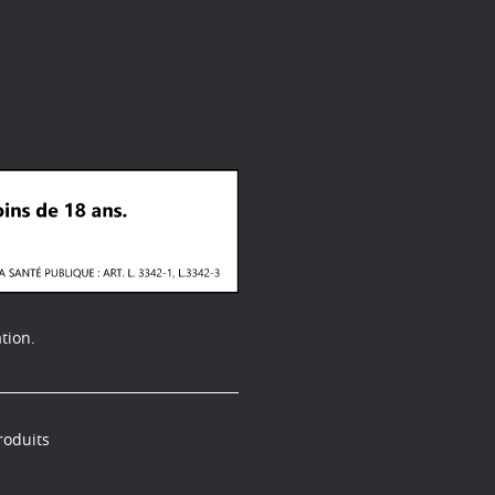
tion.
roduits