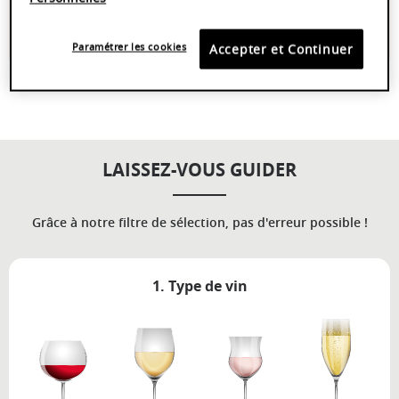
COEUR DE LA FIBRE CAPILLAIRE POUR Y FIXER LES PIGMENTS
COLORANTS HAUTE PERFORMANCE. POUR UNE COULEUR RICHE ET
LONGUE DURÉE ET UNE BRILLANCE QUI DURE JUSQU’À 8 SEMAINES.
Paramétrer les cookies
Accepter et Continuer
LAISSEZ-VOUS GUIDER
Grâce à notre filtre de sélection, pas d'erreur possible !
1. Type de vin