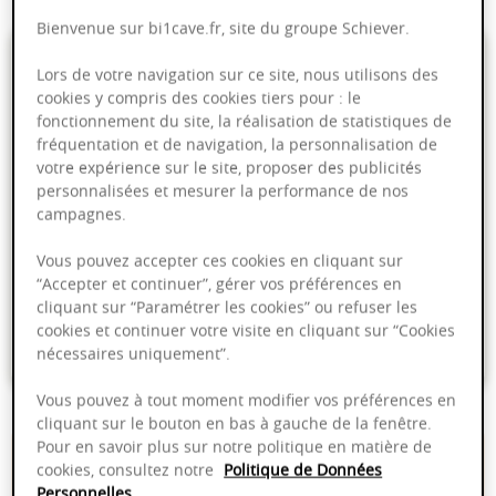
Bienvenue sur bi1cave.fr, site du groupe Schiever.
- soit
Lors de votre navigation sur ce site, nous utilisons des
cookies y compris des cookies tiers pour : le
fonctionnement du site, la réalisation de statistiques de
fréquentation et de navigation, la personnalisation de
votre expérience sur le site, proposer des publicités
PRODUIT INDISPONIBLE
personnalisées et mesurer la performance de nos
campagnes.
Vous pouvez accepter ces cookies en cliquant sur
Livraison offerte dans nos points de vente
“Accepter et continuer”, gérer vos préférences en
Emballage anti-casse
cliquant sur “Paramétrer les cookies” ou refuser les
cookies et continuer votre visite en cliquant sur “Cookies
Paiement sécurisé
nécessaires uniquement”.
Vous pouvez à tout moment modifier vos préférences en
cliquant sur le bouton en bas à gauche de la fenêtre.
Pour en savoir plus sur notre politique en matière de
Description du produit
cookies, consultez notre
Politique de Données
LA CRÈME COLORANTE ENRICHIE EN HUILE PÉNÈTRE INTENSÉMENT AU
Personnelles