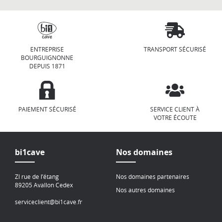
ENTREPRISE
TRANSPORT SÉCURISÉ
BOURGUIGNONNE
DEPUIS 1871
PAIEMENT SÉCURISÉ
SERVICE CLIENT À
VOTRE ÉCOUTE
bi1cave
Nos domaines
ZI rue de l’étang
Nos domaines partenaires
89205 Avallon Cedex
Nos autres domaines
serviceclient@bi1cave.fr