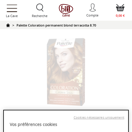
text.skipToContent
text.skipToNavigation
Compte
0,00 €
La Cave
Recherche
Palette Coloration permanent blond terracotta 8.70
Palette Coloration permanent blond
Cookies nécessaires uniquement
terracotta 8.70
Vos préférences cookies