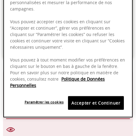
personnalisées et mesurer la performance de nos
Ajouter au panier
campagnes.
Vous pouvez accepter ces cookies en cliquant sur
Livraison offerte dans nos points de vente
“Accepter et continuer”, gérer vos préférences en
cliquant sur “Paramétrer les cookies” ou refuser les
Emballage anti-casse
cookies et continuer votre visite en cliquant sur “Cookies
nécessaires uniquement”.
Paiement sécurisé
Vous pouvez à tout moment modifier vos préférences en
cliquant sur le bouton en bas à gauche de la fenêtre.
Pour en savoir plus sur notre politique en matière de
12,50%
14-16°C
cookies, consultez notre
Politique de Données
Personnelles
2024 - 2026
Manuelle
Paramétrer les cookies
Accepter et Continuer
Pinot Noir