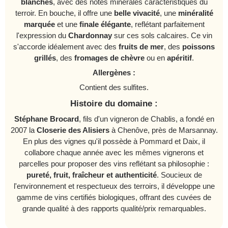
blanches
, avec des notes minérales caractéristiques du
terroir. En bouche, il offre une
belle vivacité
, une
minéralité
marquée
et une
finale élégante
, reflétant parfaitement
l'expression du
Chardonnay
sur ces sols calcaires. Ce vin
s'accorde idéalement avec des
fruits de mer
, des
poissons
grillés
, des
fromages de chèvre
ou en
apéritif
.​
Allergènes :
Contient des sulfites.​
Histoire du domaine :
Stéphane Brocard
, fils d'un vigneron de Chablis, a fondé en
2007 la
Closerie des Alisiers
à Chenôve, près de Marsannay.
En plus des vignes qu'il possède à Pommard et Daix, il
collabore chaque année avec les mêmes vignerons et
parcelles pour proposer des vins reflétant sa philosophie :
pureté, fruit, fraîcheur et authenticité
. Soucieux de
l'environnement et respectueux des terroirs, il développe une
gamme de vins certifiés biologiques, offrant des cuvées de
grande qualité à des rapports qualité/prix remarquables.