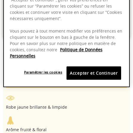
cliquant sur “Paramétrer les cookies” ou refuser les
Livraison offerte dans nos points de vente
cookies et continuer votre visite en cliquant sur “Cookies
Emballage anti-casse
nécessaires uniquement”.
Paiement sécurisé
Vous pouvez à tout moment modifier vos préférences en
cliquant sur le bouton en bas à gauche de la fenêtre.
Pour en savoir plus sur notre politique en matière de
cookies, consultez notre
Politique de Données
Personnelles
13,00%
10 - 12°C
Paramétrer les cookies
Accepter et Continuer
2025 - 2026
Chardonnay
Robe jaune brillante & limpide
Arôme fruité & floral