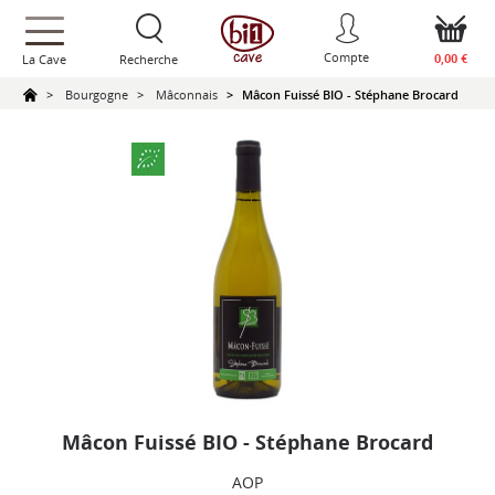
text.skipToContent
text.skipToNavigation
Compte
0,00 €
La Cave
Recherche
Bourgogne
Mâconnais
Mâcon Fuissé BIO - Stéphane Brocard
Mâcon Fuissé BIO - Stéphane Brocard
AOP