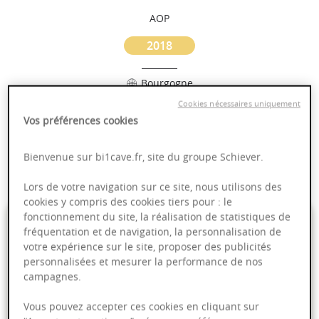
AOP
2018
Bourgogne
Cookies nécessaires uniquement
Puissant
Vos préférences cookies
Complexité
Epicé
Bienvenue sur bi1cave.fr, site du groupe Schiever.
Fruité
Lors de votre navigation sur ce site, nous utilisons des
cookies y compris des cookies tiers pour : le
6,99 €
fonctionnement du site, la réalisation de statistiques de
fréquentation et de navigation, la personnalisation de
votre expérience sur le site, proposer des publicités
75cl
- soit
9,32 €
/ L
personnalisées et mesurer la performance de nos
campagnes.
Vous pouvez accepter ces cookies en cliquant sur