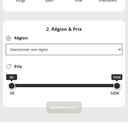
Rouge
Blanc
Rosé
Effervescent
2. Région & Prix
Région
Prix
0€
500€
0€
500€
Montrez-moi !