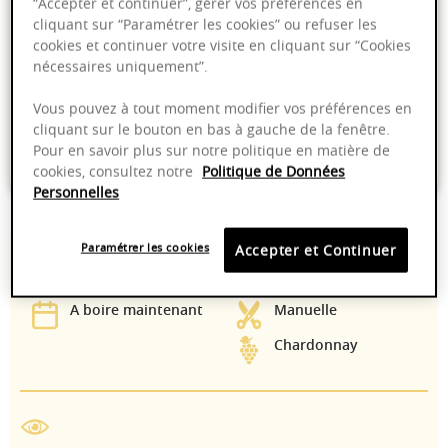
“Accepter et continuer”, gérer vos préférences en
Ajouter au panier
cliquant sur “Paramétrer les cookies” ou refuser les
cookies et continuer votre visite en cliquant sur “Cookies
nécessaires uniquement”.
Livraison offerte dans nos points de vente
Vous pouvez à tout moment modifier vos préférences en
Emballage anti-casse
cliquant sur le bouton en bas à gauche de la fenêtre.
Pour en savoir plus sur notre politique en matière de
Paiement sécurisé
cookies, consultez notre
Politique de Données
Personnelles
Paramétrer les cookies
Accepter et Continuer
13,00%
8-10°C
A boire maintenant
Manuelle
Chardonnay