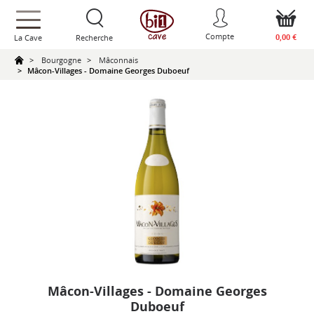
text.skipToContent
text.skipToNavigation
Compte
0,00 €
La Cave
Recherche
Bourgogne
Mâconnais
Mâcon-Villages - Domaine Georges Duboeuf
Mâcon-Villages - Domaine Georges
Duboeuf