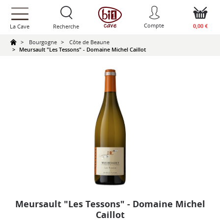
text.skipToContent
text.skipToNavigation
Compte
0,00 €
La Cave
Recherche
Bourgogne
Côte de Beaune
Meursault "Les Tessons" - Domaine Michel Caillot
Meursault "Les Tessons" - Domaine Michel
Caillot