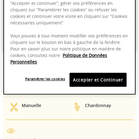
“Accepter et continuer”, gérer vos préférences en
cliquant sur “Paramétrer les cookies” ou refuser les
cookies et continuer votre visite en cliquant sur “Cookies
Livraison offerte dans nos points de vente
nécessaires uniquement”.
Emballage anti-casse
Vous pouvez à tout moment modifier vos préférences en
Paiement sécurisé
cliquant sur le bouton en bas à gauche de la fenêtre.
Pour en savoir plus sur notre politique en matière de
cookies, consultez notre
Politique de Données
Personnelles
13,00%
Elevage en fûts
Paramétrer les cookies
Accepter et Continuer
13°C
2024 - 2039
Manuelle
Chardonnay