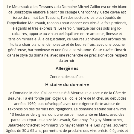
Le Meursault « Les Tessons » du Domaine Michel Caillot est un vin blanc
de Bourgogne élaboré à partir du cépage Chardonnay. Cette cuvée est
issue du climat Les Tessons, l’un des secteurs les plus réputés de
l’appellation Meursault, reconnu pour donner des vins à la fois profonds,
élégants et très expressifs. Le terroir, marqué par des sols argilo-
calcaires, apporte au vin un bel équilibre entre ampleur, finesse et
tension minérale. À la dégustation, ce Meursault révèle des arômes de
fruits à chair blanche, de noisette et de beurre frais, avec une bouche
généreuse, harmonieuse et une finale persistante. Cette cuvée s’inscrit
dans le style du domaine, avec une recherche de précision et de respect
du terroir.
Allergènes
Contient des sulfites.
Histoire du domaine
Le Domaine Michel Caillot est situé à Meursault, au cœur de la Côte de
Beaune. Il a été fondé par Roger Caillot, le père de Michel, au début des
années 1960, puis développé avec une exigence forte autour de
l’expression des terroirs bourguignons. Le domaine s’étend sur environ
13 hectares de vignes, dont une partie importante en blanc, avec des
parcelles réparties entre Meursault, Santenay, Puligny-Montrachet,
Bâtard-Montrachet, Pommard, Volnay et Monthélie. Les vignes, souvent
âgées de 30 à 65 ans, permettent de produire des vins précis, élégants et