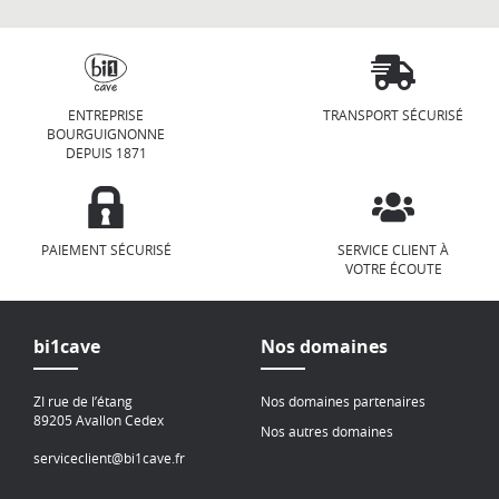
ENTREPRISE
TRANSPORT SÉCURISÉ
BOURGUIGNONNE
DEPUIS 1871
PAIEMENT SÉCURISÉ
SERVICE CLIENT À
VOTRE ÉCOUTE
bi1cave
Nos domaines
ZI rue de l’étang
Nos domaines partenaires
89205 Avallon Cedex
Nos autres domaines
serviceclient@bi1cave.fr