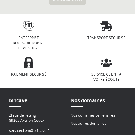
ENTREPRISE
TRANSPORT SÉCURISÉ
BOURGUIGNONNE
DEPUIS 1871
PAIEMENT SÉCURISÉ
SERVICE CLIENT À
VOTRE ÉCOUTE
bi1cave
Nos domaines
ZI rue de l’étang
Nos domaines partenaires
89205 Avallon Cedex
Nos autres domaines
serviceclient@bi1cave.fr