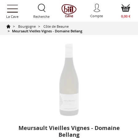
text.skipToContent
text.skipToNavigation
Compte
0,00 €
La Cave
Recherche
Bourgogne
Côte de Beaune
Meursault Vieilles Vignes - Domaine Bellang
Meursault Vieilles Vignes - Domaine
Bellang