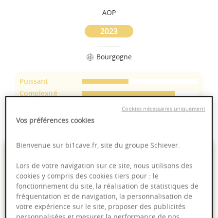
AOP
2023
Bourgogne
Puissant
Complexité
Epicé
Cookies nécessaires uniquement
Fruité
Vos préférences cookies
Bienvenue sur bi1cave.fr, site du groupe Schiever.
49,00 €
Lors de votre navigation sur ce site, nous utilisons des
cookies y compris des cookies tiers pour : le
75cl
- soit
65,33 €
/ L
fonctionnement du site, la réalisation de statistiques de
fréquentation et de navigation, la personnalisation de
votre expérience sur le site, proposer des publicités
personnalisées et mesurer la performance de nos