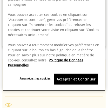
campagnes.
PRODUIT INDISPONIBLE
Vous pouvez accepter ces cookies en cliquant sur
“Accepter et continuer”, gérer vos préférences en
Livraison offerte dans nos points de vente
cliquant sur “Paramétrer les cookies” ou refuser les
cookies et continuer votre visite en cliquant sur “Cookies
Emballage anti-casse
nécessaires uniquement”.
Paiement sécurisé
Vous pouvez à tout moment modifier vos préférences en
cliquant sur le bouton en bas à gauche de la fenêtre.
Pour en savoir plus sur notre politique en matière de
cookies, consultez notre
Politique de Données
13,00%
8-10°C
Personnelles
2024 - 2034
Manuelle
Paramétrer les cookies
Accepter et Continuer
Chardonnay