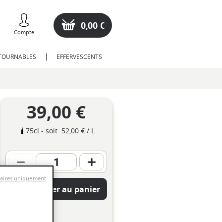
0,00 €
Compte
NTOURNABLES
EFFERVESCENTS
39,00 €
75cl
- soit
52,00 €
/ L
saires uniquement
Ajouter au panier