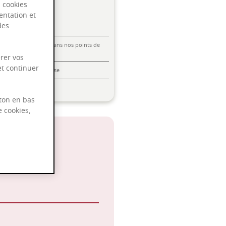
s cookies
entation et
des
Livraison offerte dans nos points de
vente
rer vos
et continuer
Emballage anti-casse
Paiement sécurisé
ton en bas
e cookies,
 2033