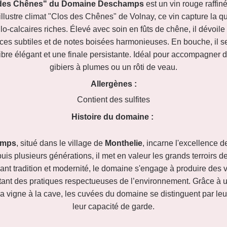
s des Chênes" du Domaine Deschamps
est un vin rouge raffin
l'illustre climat "Clos des Chênes" de Volnay, ce vin capture la q
lo-calcaires riches. Élevé avec soin en fûts de chêne, il dévo
ices subtiles et de notes boisées harmonieuses. En bouche, il s
libre élégant et une finale persistante. Idéal pour accompagner
gibiers à plumes ou un rôti de veau.
Allergènes :
Contient des sulfites
Histoire du domaine :
amps
, situé dans le village de
Monthelie
, incarne l'excellence 
puis plusieurs générations, il met en valeur les grands terroirs
liant tradition et modernité, le domaine s'engage à produire des v
ptant des pratiques respectueuses de l’environnement. Grâce à 
a vigne à la cave, les cuvées du domaine se distinguent par leur
leur capacité de garde.