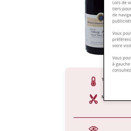
Lors de v
tiers pou
de naviga
publicit
Vous pouv
préférenc
votre vis
Vous pouv
à gauche 
consulte
13,00%
Manuelle