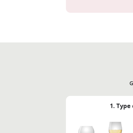
G
1. Type 