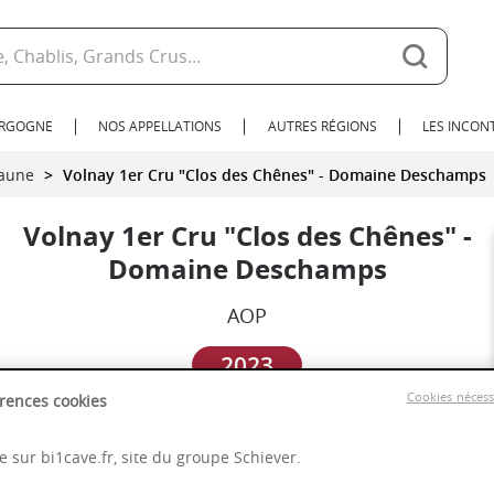
URGOGNE
NOS APPELLATIONS
AUTRES RÉGIONS
LES INCO
eaune
Volnay 1er Cru "Clos des Chênes" - Domaine Deschamps
Volnay 1er Cru "Clos des Chênes" -
Domaine Deschamps
AOP
2023
Cookies néces
rences cookies
Bourgogne
 sur bi1cave.fr, site du groupe Schiever.