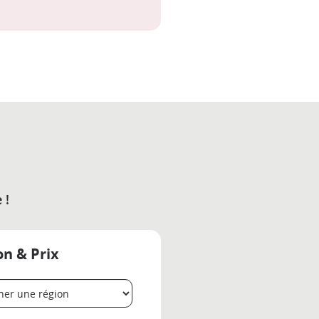
 !
on & Prix